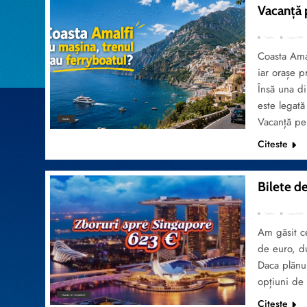
Vacanță 
TripVola
1 august 2026
Coasta Amal
iar orașe p
Însă una di
este legată
Vacanță pe
TRAVEL
Citeste
Bilete de
TripVola
1 august 2026
Am găsit c
de euro, du
Daca plănui
opțiuni de 
TRAVEL BY YOURSELF
Citeste