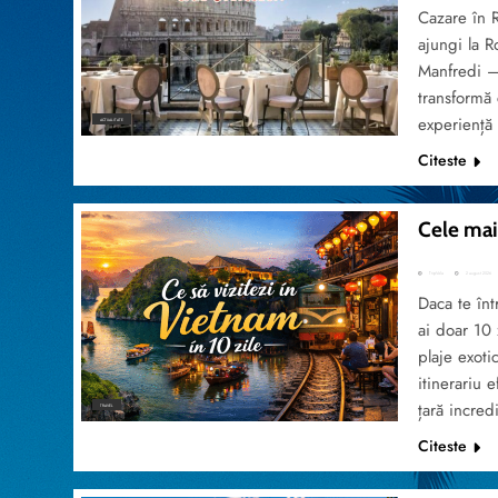
Cazare în 
ajungi la 
Manfredi – 
transformă 
experiență
ACTUALITATE
Citeste
Cele mai 
TripVola
2 august 2026
Daca te înt
ai doar 10 
plaje exoti
itinerariu 
țară incred
TRAVEL
Citeste