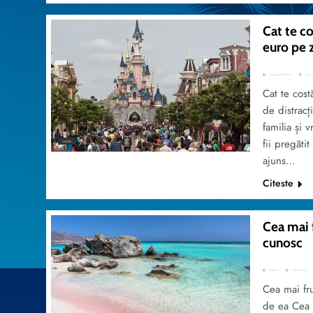
Cat te co
euro pe z
Georgiana Petrescu
28 iul
Cat te cost
de distracț
familia și 
fii pregăti
MYTRIP
ajuns…
Citeste
Cea mai f
cunosc
TripVola
28 iulie 2026
Cea mai fr
de ea Cea m