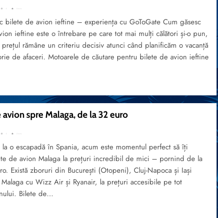
0
5 mins
 bilete de avion ieftine – experiența cu GoToGate Cum găsesc
vion ieftine este o întrebare pe care tot mai mulți călători și-o pun,
 prețul rămâne un criteriu decisiv atunci când planificăm o vacanță
orie de afaceri. Motoarele de căutare pentru bilete de avion ieftine
 avion spre Malaga, de la 32 euro
0
2 mins
 la o escapadă în Spania, acum este momentul perfect să îți
ete de avion Malaga la prețuri incredibil de mici – pornind de la
o. Există zboruri din București (Otopeni), Cluj-Napoca și Iași
 Malaga cu Wizz Air și Ryanair, la prețuri accesibile pe tot
nului. Bilete de…