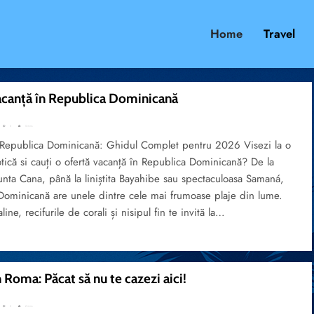
Home
Travel
acanță în Republica Dominicană
0
5 mins
 Republica Dominicană: Ghidul Complet pentru 2026 Visezi la o
tică si cauți o ofertă vacanță în Republica Dominicană? De la
nta Cana, până la liniștita Bayahibe sau spectaculoasa Samaná,
Dominicană are unele dintre cele mai frumoase plaje din lume.
line, recifurile de corali și nisipul fin te invită la…
 Roma: Păcat să nu te cazezi aici!
0
2 mins