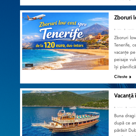
Zboruri l
TripVola
1 august 2026
Zboruri lo
Tenerife, c
vacanțe pe 
peisaje vul
își planifi
TRAVEL
Citeste
Vacanță 
Teo Costin
1 august 2026
Buna dragi
după ce am
părăsit Du