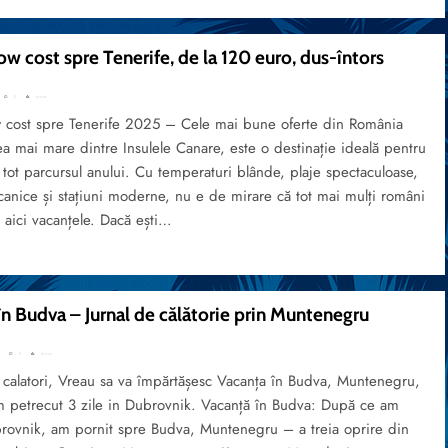
ow cost spre Tenerife, de la 120 euro, dus-întors
0
4 mins
w cost spre Tenerife 2025 – Cele mai bune oferte din România
ea mai mare dintre Insulele Canare, este o destinație ideală pentru
tot parcursul anului. Cu temperaturi blânde, plaje spectaculoase,
canice și stațiuni moderne, nu e de mirare că tot mai mulți români
că aici vacanțele. Dacă ești…
în Budva – Jurnal de călătorie prin Muntenegru
0
4 mins
 calatori, Vreau sa va împărtășesc Vacanța în Budva, Muntenegru,
 petrecut 3 zile in Dubrovnik. Vacanță în Budva: După ce am
brovnik, am pornit spre Budva, Muntenegru – a treia oprire din