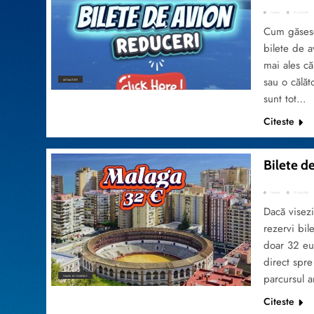
TripVola
31 iulie 2026
Cum găsesc
bilete de a
mai ales că
sau o călăt
ACTUALITATE
sunt tot…
Citeste
Bilete de
TripVola
30 iulie 2026
Dacă visezi
rezervi bil
doar 32 eur
direct spre
parcursul a
TRAVEL BY YOURSELF
Citeste