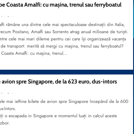
pe Coasta Amalfi: cu mașina, trenul sau ferryboatul
0
7 mins
fi rămâne una dintre cele mai spectaculoase destinații din Italia,
recum Positano, Amalfi sau Sorrento atrag anual milioane de turiști.
ntre cele mai mari dileme pentru cei care își organizează vacanța
 de transport: merită să mergi cu mașina, trenul sau ferryboatul?
 Coasta Amalfi: cu mașina, trenul…
 avion spre Singapore, de la 623 euro, dus-intors
0
2 mins
ele mai ieftine bilete de avion spre Singapore începând de la 600
s-întors.
ți o escapada in Singapore e momentul luați in calcul aceste
zbor.