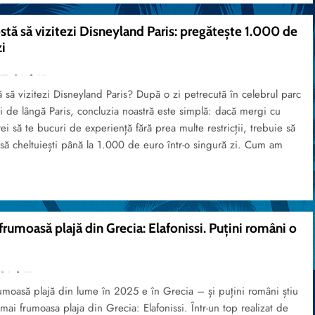
stă să vizitezi Disneyland Paris: pregătește 1.000 de
i
ie 2026
0
11 mins
ă să vizitezi Disneyland Paris? După o zi petrecută în celebrul parc
ii de lângă Paris, concluzia noastră este simplă: dacă mergi cu
vrei să te bucuri de experiență fără prea multe restricții, trebuie să
t să cheltuiești până la 1.000 de euro într-o singură zi. Cum am
rumoasă plajă din Grecia: Elafonissi. Puțini români o
0
6 mins
umoasă plajă din lume în 2025 e în Grecia – și puțini români știu
ai frumoasa plaja din Grecia: Elafonissi. Într-un top realizat de