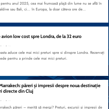
 pentru anul 2025, cea mai frumoasă plajă din lume nu se află în
aldive sau Bali, ci… în Europa, la doar câteva ore de…
 avion low cost spre Londra, de la 32 euro
0
2 mins
asta aduce cele mai mici preturi spre si dinspre Londra. Rezervați
ede pentru a prinde cele mai mici preturi.
Marrakech: păreri și impresii despre noua destinație
i directe din Cluj
0
6 mins
rakech păreri – merită să mergi? Prețuri, excursii și impresii de