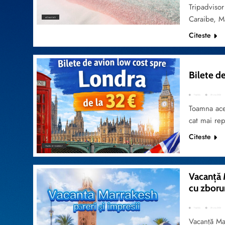
Tripadvisor
Caraibe, M
ACTUALITATE
Citeste
Bilete de
TripVola
28 iulie 2026
Toamna ace
cat mai rep
Citeste
TRAVEL BY YOURSELF
Vacanță 
cu zborur
TripVola
28 iulie 2026
Vacanță Mar