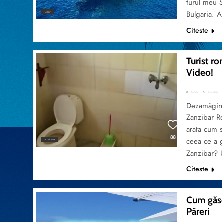
turul meu 
Bulgaria. 
MYTRIP
Citeste
Turist ro
Video!
TripVola
31 iulie 2026
Dezamăgire 
Zanzibar Re
arata cum s
ceea ce a g
ACTUALITATE
Zanzibar? 
Citeste
Cum găse
Păreri