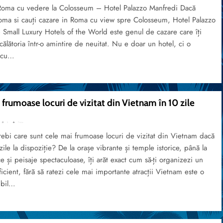
Roma cu vedere la Colosseum – Hotel Palazzo Manfredi Dacă
Roma si cauți cazare in Roma cu view spre Colosseum, Hotel Palazzo
Small Luxury Hotels of the World este genul de cazare care îți
călătoria într-o amintire de neuitat. Nu e doar un hotel, ci o
 cu…
frumoase locuri de vizitat din Vietnam în 10 zile
0
7 mins
rebi care sunt cele mai frumoase locuri de vizitat din Vietnam dacă
zile la dispoziție? De la orașe vibrante și temple istorice, până la
ce și peisaje spectaculoase, îți arăt exact cum să-ți organizezi un
eficient, fără să ratezi cele mai importante atracții Vietnam este o
ibil…