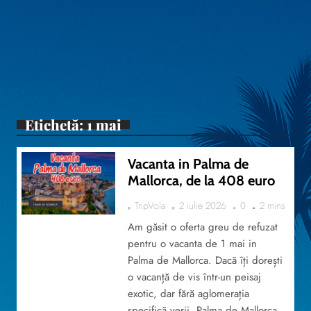
Etichetă:
1 mai
Vacanta in Palma de
Mallorca, de la 408 euro
TripVola
2 iulie 2026
0
2 mins
TRAVEL BY YOURSELF
Am găsit o oferta greu de refuzat
pentru o vacanta de 1 mai in
Palma de Mallorca. Dacă îți dorești
o vacanță de vis într-un peisaj
exotic, dar fără aglomerația
specifică verii, Palma de Mallorca