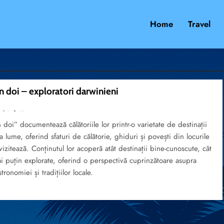
Home
Travel
n doi – exploratori darwinieni
0
6 mins
 doi” documentează călătoriile lor printr-o varietate de destinații
a lume, oferind sfaturi de călătorie, ghiduri și povești din locurile
vizitează. Conținutul lor acoperă atât destinații bine-cunoscute, cât
ai puțin explorate, oferind o perspectivă cuprinzătoare asupra
stronomiei și tradițiilor locale.