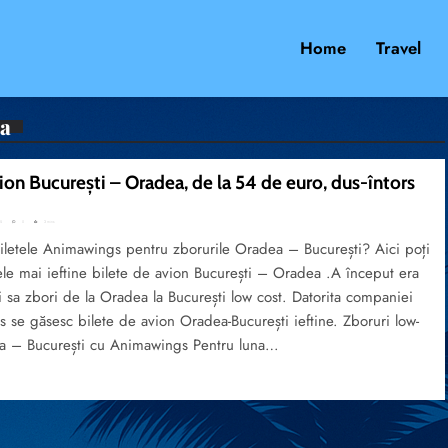
Home
Travel
ea
ion București – Oradea, de la 54 de euro, dus-întors
5
0
3 mins
biletele Animawings pentru zborurile Oradea – București? Aici poți
le mai ieftine bilete de avion București – Oradea .A început era
i sa zbori de la Oradea la București low cost. Datorita companiei
se găsesc bilete de avion Oradea-București ieftine. Zboruri low-
a – București cu Animawings Pentru luna…