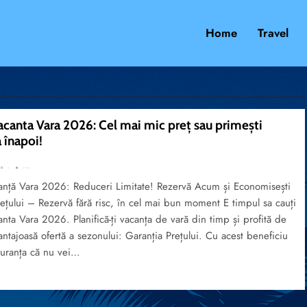
Home
Travel
acanta Vara 2026: Cel mai mic preț sau primești
 înapoi!
0
4 mins
anță Vara 2026: Reduceri Limitate! Rezervă Acum și Economisești
ețului – Rezervă fără risc, în cel mai bun moment E timpul sa cauți
nta Vara 2026. Planifică-ți vacanța de vară din timp și profită de
ntajoasă ofertă a sezonului: Garanția Prețului. Cu acest beneficiu
guranța că nu vei…