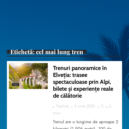
Etichetă:
cel mai lung tren
Trenuri panoramice în
Elveția: trasee
spectaculoase prin Alpi,
TRAVEL
bilete și experiențe reale
de călătorie
TripVola
5 iunie 2026
0
6
mins
Trenul are o lungime de aproape 2
kilometri (1.906 metri), 100 de