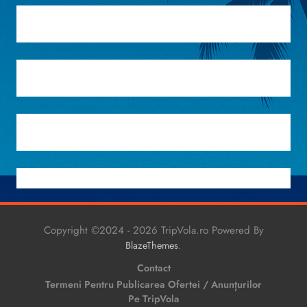
Copyright ©2024 - 2026 TripVola.ro Powered By
.
BlazeThemes
Contact
Termeni Pentru Publicarea Ofertei / Anunțurilor
Pe TripVola