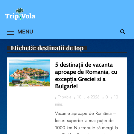
Skip
to
content
Ghidul ofertelor de vacanta
MENU
Etichetă:
destinatii de top
5 destinații de vacanta
aproape de Romania, cu
excepția Greciei si a
TRAVEL
Bulgariei
TripVola
10 iulie 2026
0
10
mins
Vacanțe aproape de România –
locuri superbe la mai puțin de
1000 km Nu trebuie să mergi la