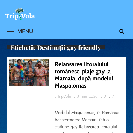
Skip
to
content
Ghidul ofertelor de vacanta
MENU
Etichetă:
Destinații gay friendly
Relansarea litoralului
românesc: plaje gay la
Mamaia, după modelul
ACTUALITATE
Maspalomas
TripVola
31 mai 2026
0
7
mins
Modelul Maspalomas, în România:
transformarea Mamaiei într-o
stațiune gay Relansarea litoralului