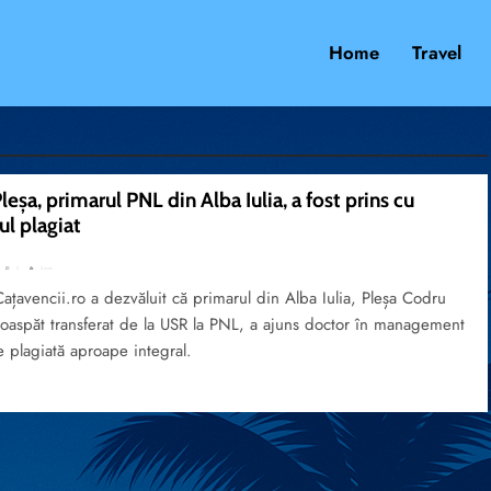
Home
Travel
leșa, primarul PNL din Alba Iulia, a fost prins cu
ul plagiat
0
3 mins
Cațavencii.ro a dezvăluit că primarul din Alba Iulia, Pleșa Codru
roaspăt transferat de la USR la PNL, a ajuns doctor în management
e plagiată aproape integral.