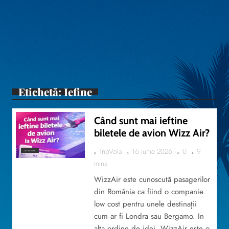
Etichetă:
Iefine
Când sunt mai ieftine
biletele de avion Wizz Air?
TripVola
16 iunie 2026
0
9
ACTUALITATE
mins
WizzAir este cunoscută pasagerilor
din România ca fiind o companie
low cost pentru unele destinații
cum ar fi Londra sau Bergamo. In
alta ordine de idei, WizzAir este o