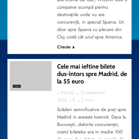
companie scumpă pentru
destinațiile unde nu are
concurență, in special Spania. Un
zbor spre Spania cu plecare din
Cluj costă cât unul spre America.
Citeste
Cele mai ieftine bilete
dus-întors spre Madrid, de
la 55 euro
TRAVEL
TripVola
15 septembrie
2024
0
2 mins
Scăderi semnificative de preț spre
Madrid in aceasta toamnă. Daca la
București, datorita concurenței,
costul biletelor era in medie 100