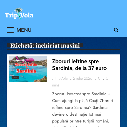
Skip
to
content
Ghidul ofertelor de vacanta
MENU
Etichetă:
inchiriat masini
Zboruri ieftine spre
Sardinia, de la 37 euro
TripVola
2 iulie 2026
0
5
TRAVEL
mins
Zboruri low-cost spre Sardinia +
Cum ajungi la plajă Cauți Zboruri
ieftine spre Sardinia? Sardinia
devine o destinație tot mai
populară printre turiștii români,