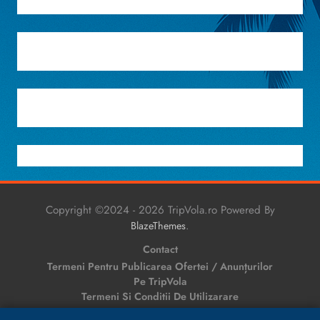
Copyright ©2024 - 2026 TripVola.ro Powered By
.
BlazeThemes
Contact
Termeni Pentru Publicarea Ofertei / Anunțurilor
Pe TripVola
Termeni Si Conditii De Utilizarare
Politică De Confidențialitate