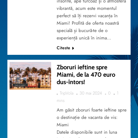
însorite, ape turcoaz și o atmosferă
vibrantă, acum este momentul
perfect să îți rezervi vacanța în
Miami! Profită de oferta noastră
specială și bucură-te de o
experiență unică în inima…
Citeste
Zboruri ieftine spre
Miami, de la 470 euro
dus-întors!
TRAVEL BY YOURSELF
TripVola
30 mai 2024
0
1
mins
Am găsit zboruri foarte ieftine spre
o destinație de vacanta de vis:
Miami
Datele disponibile sunt in luna