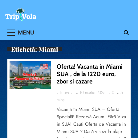
Skip
to
content
Ghidul ofertelor de vacanta
MENU
Etichetă:
Miami
Oferta! Vacanta in Miami
SUA , de la 1220 euro,
zbor si cazare
TRAVEL BY YOURSELF
TripVola
10 martie 2025
0
5
mins
Vacanță în Miami SUA – Ofertă
Specială! Rezervă Acum! Fără Viza
in SUA! Cauti Oferta de Vacanta in
Miami SUA ? Dacă visezi la plaje