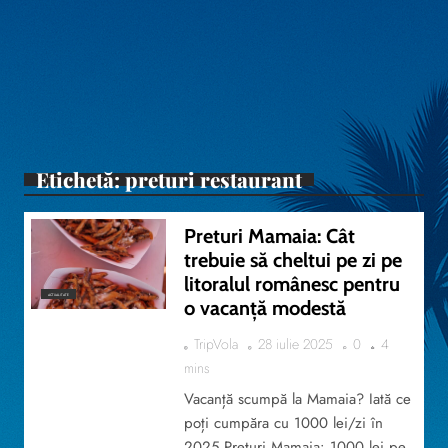
Etichetă:
preturi restaurant
Preturi Mamaia: Cât
trebuie să cheltui pe zi pe
litoralul românesc pentru
ACTUALITATE
o vacanță modestă
TripVola
28 iulie 2025
0
4
mins
Vacanță scumpă la Mamaia? Iată ce
poți cumpăra cu 1000 lei/zi în
2025 Preturi Mamaia: 1000 lei pe