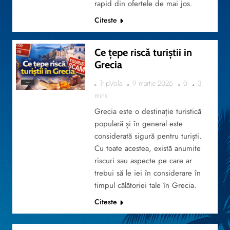
rapid din ofertele de mai jos.
Citeste
Ce țepe riscă turiștii in
Grecia
TripVola
9 martie 2026
0
3
TRAVEL
mins
Grecia este o destinație turistică
populară și în general este
considerată sigură pentru turiști.
Cu toate acestea, există anumite
riscuri sau aspecte pe care ar
trebui să le iei în considerare în
timpul călătoriei tale în Grecia.
Citeste