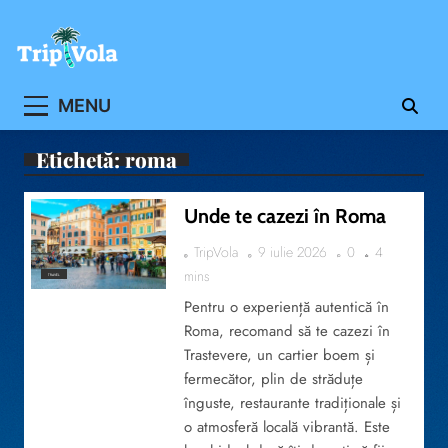
Skip
to
content
Ghidul ofertelor de vacanta
MENU
Etichetă:
roma
Unde te cazezi în Roma
TripVola
9 iulie 2026
0
4
mins
TRAVEL
Pentru o experiență autentică în
Roma, recomand să te cazezi în
Trastevere, un cartier boem și
fermecător, plin de străduțe
înguste, restaurante tradiționale și
o atmosferă locală vibrantă. Este