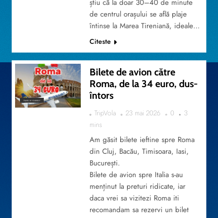
știu că la doar 30–40 de minute
de centrul orașului se află plaje
întinse la Marea Tireniană, ideale…
Citeste
Bilete de avion către
Roma, de la 34 euro, dus-
întors
TRAVEL BY YOURSELF
TripVola
23 mai 2026
0
3
mins
Am găsit bilete ieftine spre Roma
din Cluj, Bacău, Timisoara, Iasi,
București.
Bilete de avion spre Italia s-au
menținut la preturi ridicate, iar
daca vrei sa vizitezi Roma iti
recomandam sa rezervi un bilet