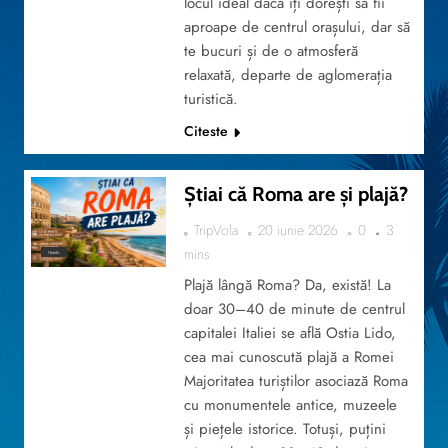
locul ideal dacă îți dorești să fii
aproape de centrul orașului, dar să
te bucuri și de o atmosferă
relaxată, departe de aglomerația
turistică.
Citeste
Știai că Roma are și plajă?
TripVola
20 iunie 2026
0
3
mins
TRAVEL
Plajă lângă Roma? Da, există! La
doar 30–40 de minute de centrul
capitalei Italiei se află Ostia Lido,
cea mai cunoscută plajă a Romei
Majoritatea turiștilor asociază Roma
cu monumentele antice, muzeele
și piețele istorice. Totuși, puțini