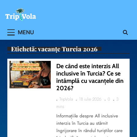
Skip
to
content
Ghidul ofertelor de vacanta
MENU
Etichetă:
vacanțe Turcia 2026
De când este interzis All
inclusive în Turcia? Ce se
întâmplă cu vacanțele din
ACTUALITATE
2026?
TripVola
18 iulie 2026
0
3
mins
Informațiile despre All inclusive
interzis în Turcia au stârnit
îngrijorare în rândul turiștilor care