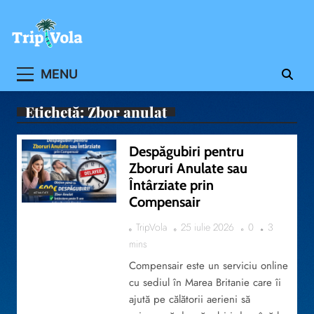
Skip
to
content
Ghidul ofertelor de vacanta
MENU
Etichetă:
Zbor anulat
Despăgubiri pentru
Zboruri Anulate sau
Întârziate prin
ACTUALITATE
Compensair
TripVola
25 iulie 2026
0
3
mins
Compensair este un serviciu online
cu sediul în Marea Britanie care îi
ajută pe călătorii aerieni să