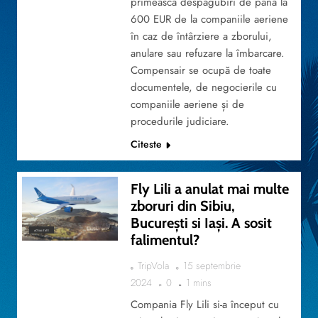
primească despăgubiri de până la
600 EUR de la companiile aeriene
în caz de întârziere a zborului,
anulare sau refuzare la îmbarcare.
Compensair se ocupă de toate
documentele, de negocierile cu
companiile aeriene și de
procedurile judiciare.
Citeste
Fly Lili a anulat mai multe
zboruri din Sibiu,
București si Iași. A sosit
ACTUALITATE
falimentul?
TripVola
15 septembrie
2024
0
1 mins
Compania Fly Lili si-a început cu