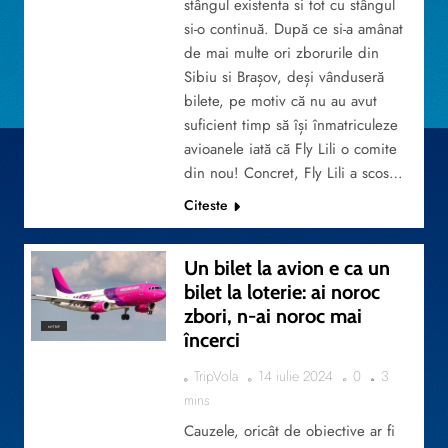
stângul existenta si tot cu stângul
si-o continuă. După ce si-a amânat
de mai multe ori zborurile din
Sibiu si Brașov, deși vânduseră
bilete, pe motiv că nu au avut
suficient timp să își înmatriculeze
avioanele iată că Fly Lili o comite
din nou! Concret, Fly Lili a scos…
Citeste
Un bilet la avion e ca un
bilet la loterie: ai noroc
zbori, n-ai noroc mai
MYTRIP
încerci
TripVola
14 iulie 2024
0
3
mins
Cauzele, oricât de obiective ar fi