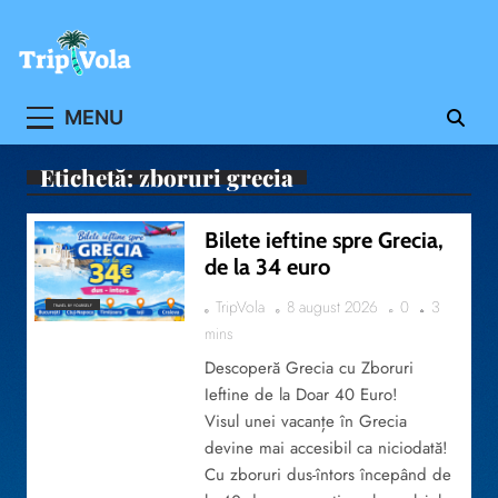
Skip
to
content
Ghidul ofertelor de vacanta
MENU
Etichetă:
zboruri grecia
Bilete ieftine spre Grecia,
de la 34 euro
TripVola
8 august 2026
0
3
TRAVEL BY YOURSELF
mins
Descoperă Grecia cu Zboruri
Ieftine de la Doar 40 Euro!
Visul unei vacanțe în Grecia
devine mai accesibil ca niciodată!
Cu zboruri dus-întors începând de