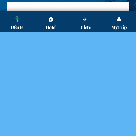
🏠
✈️
👤
Oferte
Hotel
Bilete
MyTrip
Copyright ©2024 - 2026 TripVola.ro Powered By
.
BlazeThemes
Contact
Termeni Pentru Publicarea Ofertei / Anunțurilor
Pe TripVola