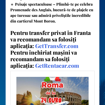
🔹
Peisaje spectaculoase
– Plimbă-te pe celebra
Promenade des Anglais
, bucură-te de plajele cu
ape turcoaz sau admiră priveliștile incredibile
din cartierul Mont Boron.
Pentru transfer privat in Franta
va recomandam sa folosiți
aplicația:
GetTransfer.com
Pentru închiriat mașini va
recomandam sa folosiți
aplicația:
GetRentacar.com