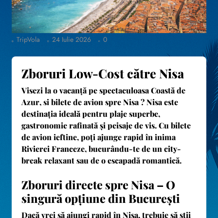
TripVola
24 Iulie 2026
0
Zboruri Low-Cost către Nisa
Visezi la o vacanță pe spectaculoasa
Coastă de
Azur
, si bilete de avion spre Nisa ? Nisa este
destinația ideală pentru plaje superbe,
gastronomie rafinată și peisaje de vis. Cu bilete
de avion ieftine, poți ajunge rapid în inima
Rivierei Franceze, bucurându-te de un city-
break relaxant sau de o escapadă romantică.
Zboruri directe spre Nisa – O
singură opțiune din București
Dacă vrei să ajungi rapid în Nisa, trebuie să știi