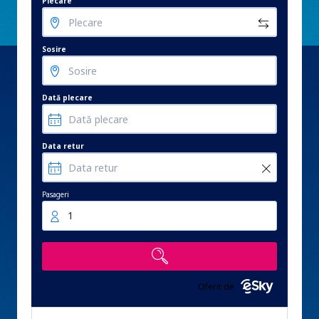
Plecare
Sosire
Dată plecare
Data retur
Pasageri
1
Oferit de