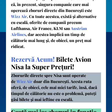
că, în prezent, singura companie care mai
operează zboruri directe din București este
Wizz Air
. Cu toate acestea, există și alternative
cu escală, oferite de companii precum
Lufthansa, Air France, KLM sau
Austrian
Airlines
, dar acestea implică un timp de
călătorie mai lung și, de obicei, un preț mai
ridicat.
Rezervă Acum!
Bilete Avion
Nisa la Super Prețuri!
Zborurile directe spre Nisa sunt operate
de
Wizz Air
doar din București. Acesta ruta
oferă, de obicei, cele mai mici tarife, însă, dacă
timpul de călătorie nu este o problemă, puteți
găsi bilete și mai ieftine cu escală.
Caută mai jos zboruri in funcție