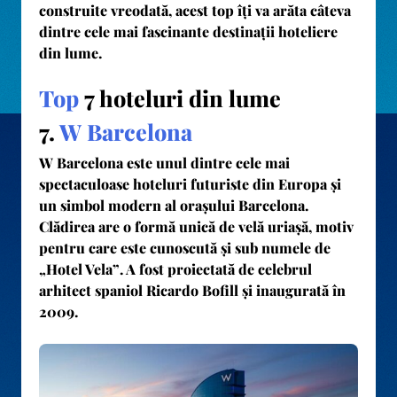
construite vreodată, acest top îți va arăta câteva
dintre cele mai fascinante destinații hoteliere
din lume.
Top
7 hoteluri din lume
7.
W Barcelona
W Barcelona
este unul dintre cele mai
spectaculoase hoteluri futuriste din Europa și
un simbol modern al orașului Barcelona.
Clădirea are o formă unică de
velă uriașă
, motiv
pentru care este cunoscută și sub numele de
„Hotel Vela”
. A fost proiectată de celebrul
arhitect spaniol
Ricardo Bofill
și inaugurată în
2009.