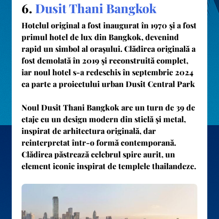
6.
Dusit Thani Bangkok
Hotelul original a fost inaugurat în
1970
și a fost
primul hotel de lux din Bangkok, devenind
rapid un simbol al orașului. Clădirea originală a
fost demolată în 2019 și reconstruită complet,
iar noul hotel s-a redeschis în
septembrie 2024
ca parte a proiectului urban
Dusit Central Park
Noul Dusit Thani Bangkok are un
turn de 39 de
etaje
cu un design modern din sticlă și metal,
inspirat de arhitectura originală, dar
reinterpretat într-o formă contemporană.
Clădirea păstrează celebrul
spire aurit
, un
element iconic inspirat de templele thailandeze.