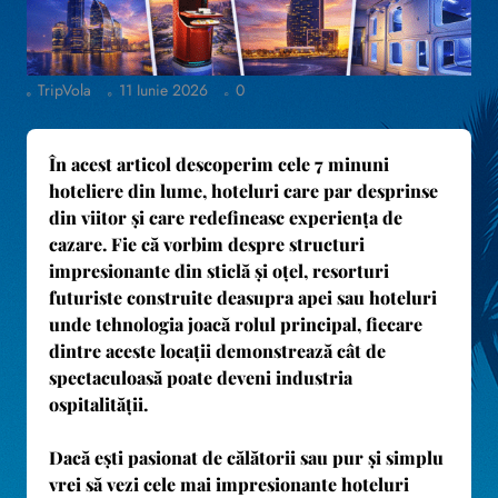
TripVola
11 Iunie 2026
0
În acest articol descoperim
cele 7 minuni
hoteliere din lume
, hoteluri care par desprinse
din viitor și care redefineasc experiența de
cazare. Fie că vorbim despre structuri
impresionante din sticlă și oțel, resorturi
futuriste construite deasupra apei sau hoteluri
unde tehnologia joacă rolul principal, fiecare
dintre aceste locații demonstrează cât de
spectaculoasă poate deveni industria
ospitalității.
Dacă ești pasionat de călătorii sau pur și simplu
vrei să vezi cele mai impresionante hoteluri