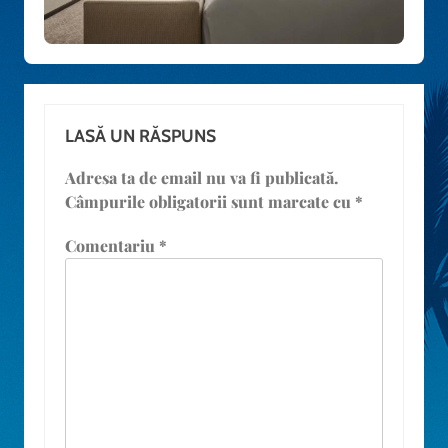
LASĂ UN RĂSPUNS
Adresa ta de email nu va fi publicată.
Câmpurile obligatorii sunt marcate cu
*
Comentariu
*