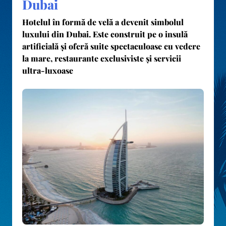
Dubai
Hotelul în formă de velă a devenit simbolul
luxului din Dubai. Este construit pe
o insulă
artificială
și oferă suite spectaculoase cu vedere
la mare, restaurante exclusiviste și servicii
ultra-luxoase