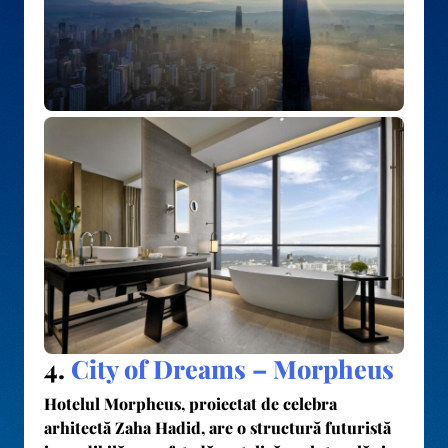
4.
City of Dreams – Morpheus
Hotelul
Morpheus
, proiectat de celebra
arhitectă Zaha Hadid, are o structură futuristă