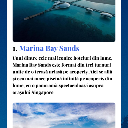
1.
Marina Bay Sands
Unul dintre cele mai iconice hoteluri din lume,
Marina Bay Sands
este format din trei turnuri
unite de o terasă uriașă pe acoperiș. Aici se află
și
cea mai mare piscină infinită pe acoperiș din
lume
, cu o panoramă spectaculoasă asupra
orașului Singapore