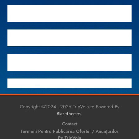
Copyright ©2024 - 2026 TripVola.ro Powered By
.
BlazeThemes
Contact
Termeni Pentru Publicarea Ofertei / Anunțurilor
Pe TripVola