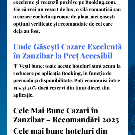
excelente și recenzii pozitive pe Booking.com.
Fie că vrei un resort de lux, o vilă romantică sau
o cazare cochetă aproape de plajă, aici găsești
opțiuni verificate și recomandate de cei care
deja au fost.
Unde Găsești Cazare Excelentă
în Zanzibar la Preț Accesibil
🔻
Vești bune:
toate aceste hoteluri sunt
acum la
reducere pe aplicația Booking
, în funcție de
perioadă și disponibilitate. Poți economisi între
15% și 40% dacă rezervi din timp direct din
aplicație.
Cele Mai Bune Cazari în
Zanzibar – Recomandări 2025
Cele mai bune hoteluri din