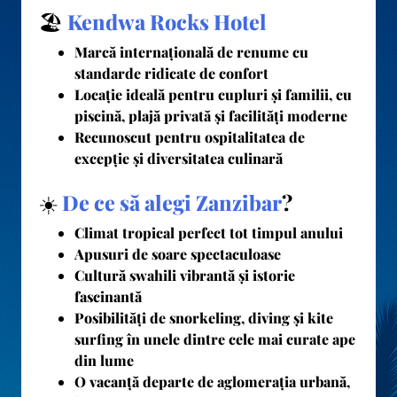
🏖️
Kendwa Rocks Hotel
Marcă internațională de renume cu
standarde ridicate de confort
Locație ideală pentru cupluri și familii, cu
piscină, plajă privată și facilități moderne
Recunoscut pentru ospitalitatea de
excepție și diversitatea culinară
☀️
De ce să alegi Zanzibar
?
Climat tropical perfect tot timpul anului
Apusuri de soare spectaculoase
Cultură swahili vibrantă și istorie
fascinantă
Posibilități de snorkeling, diving și kite
surfing în unele dintre cele mai curate ape
din lume
O vacanță departe de aglomerația urbană,