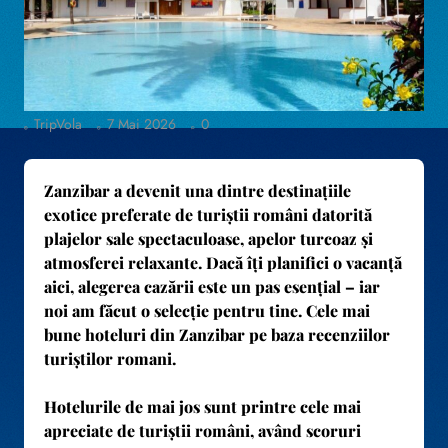
TripVola
7 Mai 2026
0
Zanzibar a devenit una dintre destinațiile
exotice preferate de turiștii români datorită
plajelor sale spectaculoase, apelor turcoaz și
atmosferei relaxante. Dacă îți planifici o vacanță
aici, alegerea cazării este un pas esențial – iar
noi am făcut o selecție pentru tine.
Cele mai
bune hoteluri din Zanzibar pe baza recenziilor
turiștilor romani.
Hotelurile de mai jos sunt printre cele mai
apreciate de turiștii români
, având scoruri