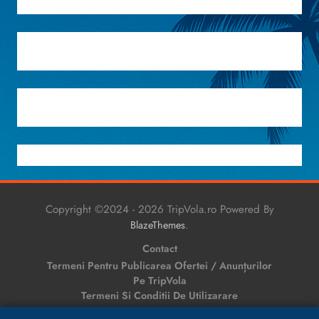
Copyright ©2024 - 2026 TripVola.ro Powered By
.
BlazeThemes
Contact
Termeni Pentru Publicarea Ofertei / Anunțurilor
Pe TripVola
Termeni Si Conditii De Utilizarare
Politică De Confidențialitate