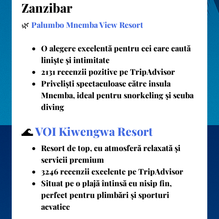
Zanzibar
🌿
Palumbo Mnemba View Resort
O alegere excelentă pentru cei care caută
liniște și intimitate
2131 recenzii pozitive pe TripAdvisor
Priveliști spectaculoase către insula
Mnemba, ideal pentru snorkeling și scuba
diving
🌊
VOI Kiwengwa Resort
Resort de top, cu atmosferă relaxată și
servicii premium
3246 recenzii excelente pe TripAdvisor
Situat pe o plajă întinsă cu nisip fin,
perfect pentru plimbări și sporturi
acvatice