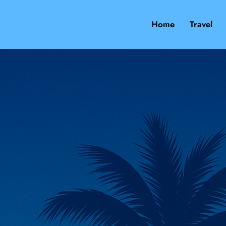
Home
Travel