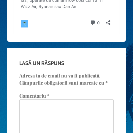
LASĂ UN RĂSPUNS
Adresa ta de email nu va fi publicată.
Câmpurile obligatorii sunt marcate cu
*
Comentariu
*