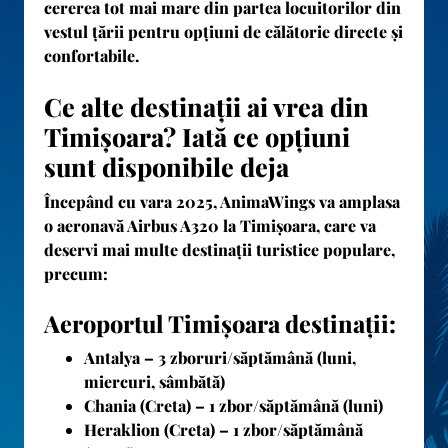
cererea tot mai mare din partea locuitorilor din
vestul țării pentru opțiuni de călătorie directe și
confortabile.
Ce alte destinații ai vrea din
Timișoara? Iată ce opțiuni
sunt disponibile deja
Începând cu
vara 2025
, AnimaWings va amplasa
o aeronavă Airbus A320 la Timișoara, care va
deservi mai multe
destinații turistice populare
,
precum:
Aeroportul Timișoara destinații:
Antalya
– 3 zboruri/săptămână (luni,
miercuri, sâmbătă)
Chania (Creta)
– 1 zbor/săptămână (luni)
Heraklion (Creta)
– 1 zbor/săptămână