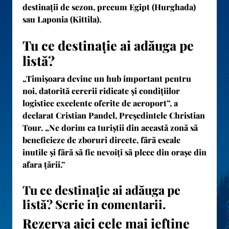
destinații de sezon, precum
Egipt (Hurghada)
sau
Laponia (Kittila)
.
Tu ce destinație ai adăuga pe
listă?
„Timișoara devine un hub important pentru
noi, datorită cererii ridicate și condițiilor
logistice excelente oferite de aeroport”, a
declarat Cristian Pandel, Președintele Christian
Tour. „Ne dorim ca turiștii din această zonă să
beneficieze de zboruri directe, fără escale
inutile și fără să fie nevoiți să plece din orașe din
afara țării.”
Tu ce destinație ai adăuga pe
listă? Scrie in comentarii.
Rezerva aici cele mai ieftine