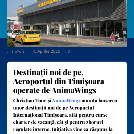
TripVola
10 Aprilie 2025
0
Destinații noi de pe,
Aeroportul din Timișoara
operate de AnimaWings
Christian Tour și
AnimaWings
anunță lansarea
unor
destinații noi de pe Aeroportul
Internațional Timișoara
, atât pentru curse
charter de vacanță, cât și pentru zboruri
regulate interne. Inițiativa vine ca răspuns la