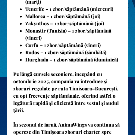
(marți)
Tenerife
– 1 zbor/săptămână (miercuri)
Mallorca
– 1 zbor/săptămână (joi)
Zakynthos
– 1 zbor/săptămână (joi)
Monastir (Tunisia)
– 1 zbor/săptămână
(vineri)
Corfu
– 1 zbor/săptămână (vineri)
Rodos
– 1 zbor/săptămână (sâmbătă)
Hurghada
– 1 zbor/săptămână (duminică)
Pe lângă cursele sezoniere, începând cu
octombrie 2025
, compania va introduce și
zboruri regulate pe ruta Timișoara–București
,
cu
opt frecvențe săptămânale
, oferind astfel o
legătură rapidă și eficientă între vestul și sudul
țării.
În sezonul de iarnă, AnimaWings va continua să
opereze din Timișoara zboruri charter spre