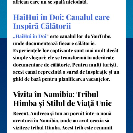
african care nu se spală niciodată.
HaiHui în Doi: Canalul care
Inspiră Călătorii
„HaiHui în Doi
” este canalul lor de YouTube,
unde documentează fiecare călătorie.
Experiențele lor captivante sunt mai mult decât
simple vloguri; ele se transformă în adevărate
documentare de călătorie. Pentru mulți turiști,
acest canal reprezintă o sursă de inspirație și un
ghid de bază pentru planificarea vacanțelor.
Vizita în Namibia: Tribul
Himba și Stilul de Viață Unic
Recent, Andreea și Ion au pornit într-o nouă
aventură în Namibia, unde au avut ocazia să
viziteze tribul Himba. Acest trib este renumit