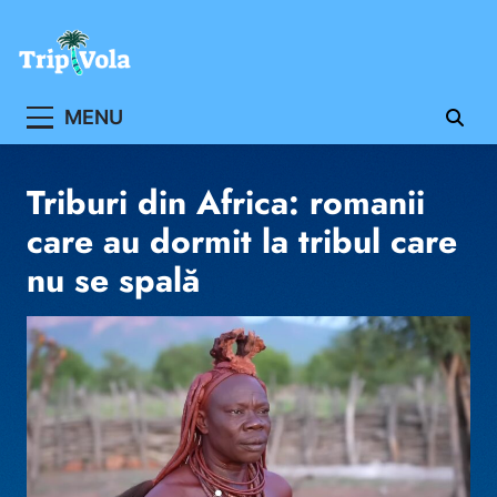
Skip
to
content
Ghidul ofertelor de vacanta
MENU
Triburi din Africa: romanii
care au dormit la tribul care
nu se spală