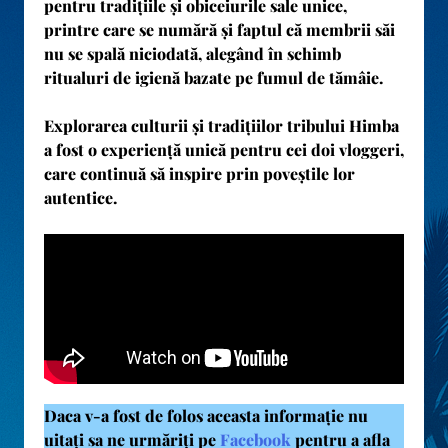
pentru tradițiile și obiceiurile sale unice,
printre care se numără și faptul că membrii săi
nu se spală niciodată, alegând în schimb
ritualuri de igienă bazate pe fumul de tămâie.
Explorarea culturii și tradițiilor tribului Himba
a fost o experiență unică pentru cei doi vloggeri,
care continuă să inspire prin poveștile lor
autentice.
Daca v-a fost de folos aceasta informație nu
uitați sa ne urmăriți pe
Facebook
pentru a afla