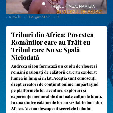
TripVola
11 August 2025
0
Triburi din Africa: Povestea
Românilor care au Trăit cu
Tribul care Nu se Spală
Niciodată
Andreea și Ion formează un cuplu de vloggeri
români pasionați de călătorii care au explorat
lumea în lung și în lat. Aceștia sunt cunoscuți
drept creatori de conținut online, împărtășind
pe platformele lor aventuri, explorări și
experiențe memorabile din toate colțurile lumii.
In una dintre călătoriile lor au vizitat triburi din
Africa. Aici au descoperit secretele tribului