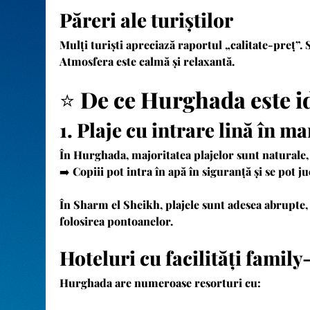
Păreri ale turiștilor
Mulți turiști apreciază raportul „calitate-preț”. 
Atmosfera este calmă și relaxantă.
⭐
De ce Hurghada este id
1. Plaje cu intrare lină în ma
În Hurghada, majoritatea plajelor sunt naturale, c
➡️ Copiii pot intra în apă în siguranță și se pot j
În Sharm el Sheikh, plajele sunt adesea abrupte, i
folosirea pontoanelor.
Hoteluri cu facilități family
Hurghada are numeroase resorturi cu: