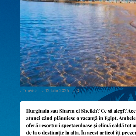
TripVola
12 Iulie 2026
0
Hurghada sau Sharm el Sheikh? Ce să alegi?
Acea
atunci când plănuiesc o vacanță în Egipt. Ambele 
oferă resorturi spectaculoase și climă caldă tot a
de la o destinație la alta. În acest articol îți pre