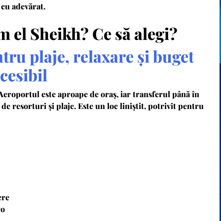
e cu adevărat.
 el Sheikh? Ce să alegi?
ru plaje, relaxare și buget
cesibil
 Aeroportul este aproape de oraș, iar transferul până în
e resorturi și plaje. Este un loc liniștit, potrivit pentru
ere
ro