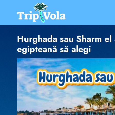
Skip
to
content
Ghidul ofertelor de vacanta
Hurghada sau Sharm el 
egipteană să alegi