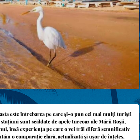
sta este întrebarea pe care și-o pun cei mai mulți turiști
stațiuni sunt scăldate de apele turcoaz ale Mării Roșii,
nul, însă experiența pe care o vei trăi diferă semnificativ
zentăm o comparație clară, actualizată și ușor de înțeles,