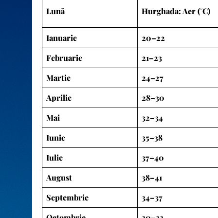
Lună
Hurghada: Aer (°C)
Ianuarie
20–22
Februarie
21–23
Martie
24–27
Aprilie
28–30
Mai
32–34
Iunie
35–38
Iulie
37–40
August
38–41
Septembrie
34–37
Octombrie
30–33