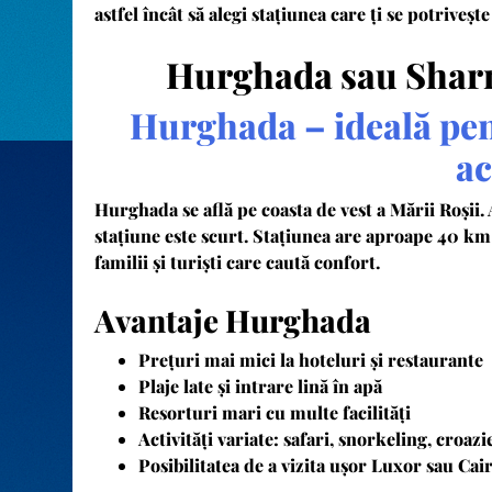
astfel încât să alegi stațiunea care ți se potriveșt
Hurghada sau Sharm
Hurghada – ideală pent
ac
Hurghada se află pe coasta de vest a Mării Roșii.
stațiune este scurt. Stațiunea are aproape 40 km d
familii și turiști care caută confort.
Avantaje Hurghada
Prețuri mai mici la hoteluri și restaurante
Plaje late și intrare lină în apă
Resorturi mari cu multe facilități
Activități variate: safari, snorkeling, croazi
Posibilitatea de a vizita ușor Luxor sau Cai