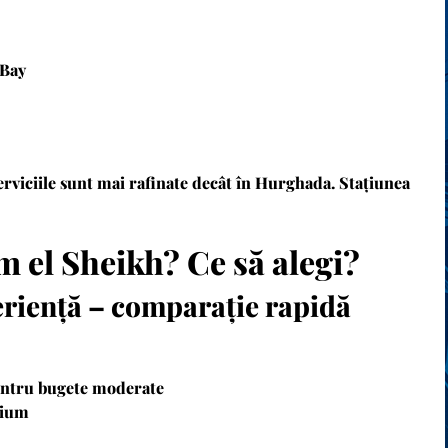
 Bay
erviciile sunt mai rafinate decât în Hurghada. Stațiunea
 el Sheikh? Ce să alegi?
eriență – comparație rapidă
pentru bugete moderate
mium