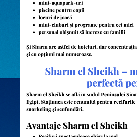
mini-aquapark-uri
piscine pentru copii
locuri de joacă
mini-cluburi și programe pentru cei mici
personal obișnuit să lucreze cu familii
Și Sharm are astfel de hoteluri, dar concentrația
și cu opțiuni mai numeroase.
Sharm el Sheikh – m
perfectă p
Sharm el Sheikh se află în sudul Peninsulei Sina
Egipt. Stațiunea este renumită pentru recifurile 
snorkeling și scufundări.
Avantaje Sharm el Sheikh
Recifuri spectaculoase chiar la mal