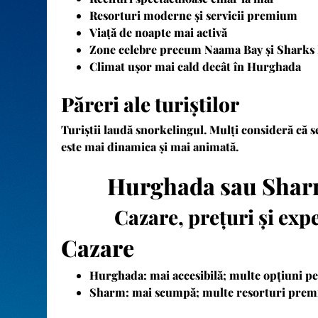
Resorturi moderne și servicii premium
Viață de noapte mai activă
Zone celebre precum Naama Bay și Sharks
Climat ușor mai cald decât în Hurghada
Păreri ale turiștilor
Turiștii laudă snorkelingul. Mulți consideră că s
este mai dinamica și mai animată.
Hurghada sau Sharm
Cazare, prețuri și exp
Cazare
Hurghada:
mai accesibilă; multe opțiuni 
Sharm:
mai scumpă; multe resorturi pre