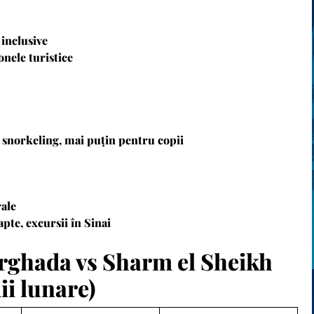
 inclusive
onele turistice
u snorkeling, mai puțin pentru copii
rale
pte, excursii în Sinai
rghada vs Sharm el Sheikh
ii lunare)