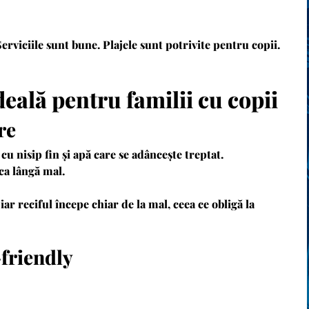
Serviciile sunt bune. Plajele sunt potrivite pentru copii.
eală pentru familii cu copii
re
u nisip fin și apă care se adâncește treptat.
uca lângă mal.
ar reciful începe chiar de la mal, ceea ce obligă la
-friendly