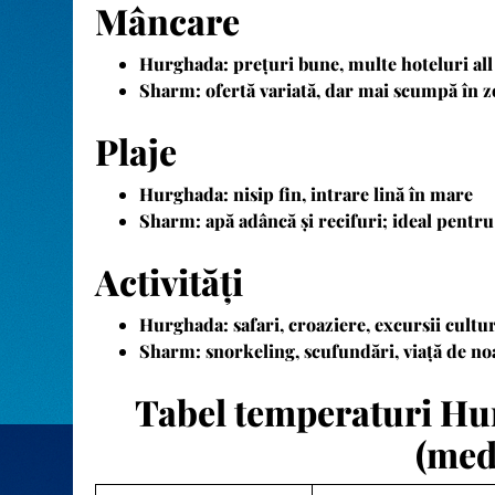
Mâncare
Hurghada:
prețuri bune, multe hoteluri all
Sharm:
ofertă variată, dar mai scumpă în z
Plaje
Hurghada:
nisip fin, intrare lină în mare
Sharm:
apă adâncă și recifuri; ideal pentr
Activități
Hurghada:
safari, croaziere, excursii cultu
Sharm:
snorkeling, scufundări, viață de noa
Tabel temperaturi Hu
(med