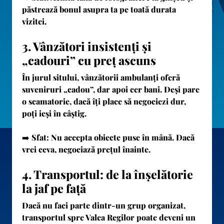
păstrează bonul asupra ta
pe toată durata
vizitei.
3. Vânzători insistenți și
„cadouri” cu preț ascuns
În jurul sitului, vânzătorii ambulanți oferă
suveniruri „cadou”, dar apoi cer bani. Deși pare
o scamatorie, dacă îți place să negociezi dur,
poți ieși în câștig.
➡️
Sfat:
Nu accepta obiecte puse în mână. Dacă
vrei ceva, negociază prețul înainte.
4. Transportul: de la înșelătorie
la jaf pe față
Dacă nu faci parte dintr-un grup organizat,
transportul spre Valea Regilor poate deveni un