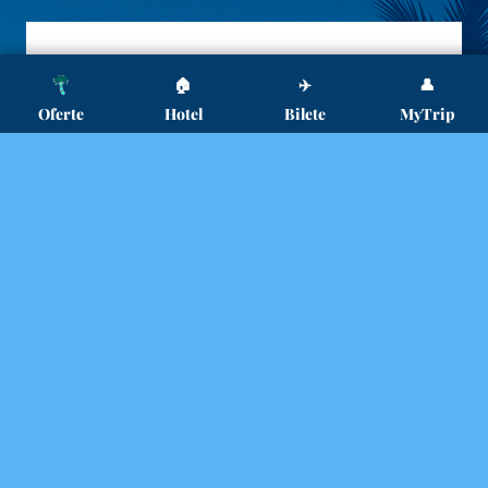
🏠
✈️
👤
Oferte
Hotel
Bilete
MyTrip
Copyright ©2024 - 2026 TripVola.ro Powered By
.
BlazeThemes
Contact
Termeni Pentru Publicarea Ofertei / Anunțurilor