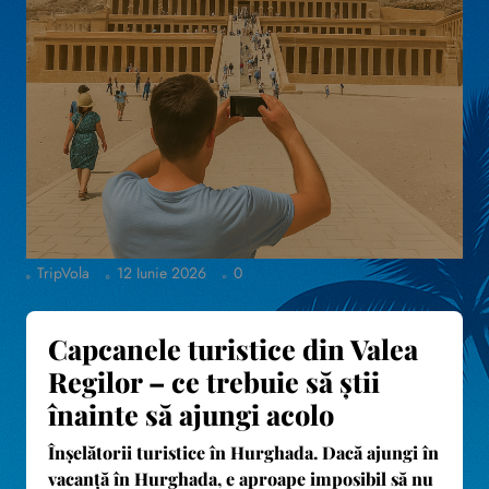
TripVola
12 Iunie 2026
0
Capcanele turistice din Valea
Regilor – ce trebuie să știi
înainte să ajungi acolo
Înșelătorii turistice în Hurghada
. Dacă ajungi în
vacanță în Hurghada, e aproape imposibil să nu