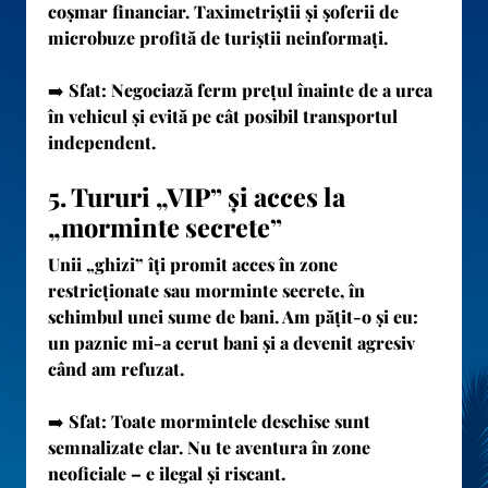
coșmar financiar. Taximetriștii și șoferii de
microbuze profită de turiștii neinformați.
➡️
Sfat:
Negociază ferm prețul
înainte de a urca
în vehicul și evită pe cât posibil transportul
independent.
5. Tururi „VIP” și acces la
„morminte secrete”
Unii „ghizi” îți promit acces în zone
restricționate sau morminte secrete, în
schimbul unei sume de bani. Am pățit-o și eu:
un paznic mi-a cerut bani și a devenit agresiv
când am refuzat.
➡️
Sfat:
Toate mormintele deschise sunt
semnalizate clar. Nu te aventura în zone
neoficiale – e ilegal și riscant.