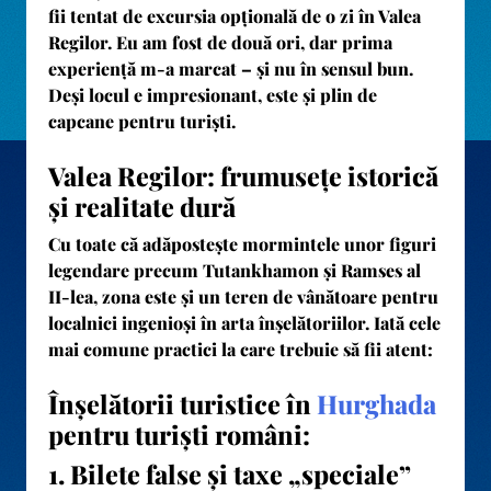
fii tentat de excursia opțională de o zi în Valea
Regilor. Eu am fost de două ori, dar prima
experiență m-a marcat – și nu în sensul bun.
Deși locul e impresionant, este și plin de
capcane pentru turiști.
Valea Regilor: frumusețe istorică
și realitate dură
Cu toate că adăpostește mormintele unor figuri
legendare precum Tutankhamon și Ramses al
II-lea, zona este și un teren de vânătoare pentru
localnici ingenioși în arta înșelătoriilor. Iată cele
mai comune practici la care trebuie să fii atent:
Înșelătorii turistice în
Hurghada
pentru turiști români:
1. Bilete false și taxe „speciale”