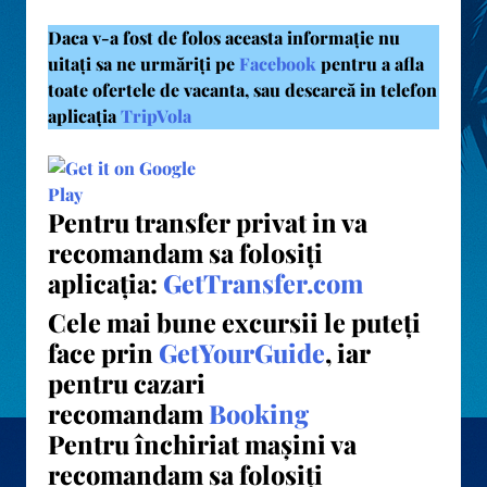
Daca v-a fost de folos aceasta informație nu
uitați sa ne urmăriți pe
Facebook
pentru a afla
toate ofertele de vacanta, sau descarcă in telefon
aplicația
TripVola
Pentru transfer privat in va
recomandam sa folosiți
aplicația:
GetTransfer.com
Cele mai bune excursii le puteți
face prin
GetYourGuide
, iar
pentru cazari
recomandam
Booking
Pentru închiriat mașini va
recomandam sa folosiți