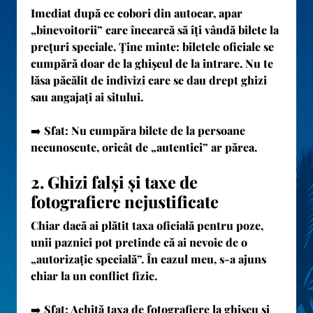
Imediat după ce cobori din autocar, apar
„binevoitorii” care încearcă să îți vândă bilete la
prețuri speciale. Ține minte:
biletele oficiale se
cumpără doar de la ghișeul de la intrare
. Nu te
lăsa păcălit de indivizi care se dau drept ghizi
sau angajați ai sitului.
➡️
Sfat:
Nu cumpăra bilete de la persoane
necunoscute, oricât de „autentici” ar părea.
2. Ghizi falși și taxe de
fotografiere nejustificate
Chiar dacă ai plătit taxa oficială pentru poze,
unii paznici pot pretinde că ai nevoie de o
„autorizație specială”. În cazul meu, s-a ajuns
chiar la un conflict fizic.
➡️
Sfat:
Achită taxa de fotografiere la ghișeu și