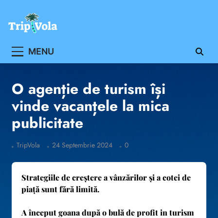
Skip
to
content
Ghidul ofertelor de vacanta
MENU
O agenție de turism își
vinde vacanțele la mica
publicitate
TripVola
24 Septembrie 2024
0
Strategiile de creștere a vânzărilor și a cotei de
piață sunt fără limită.
A început goana după o bulă de profit in turism