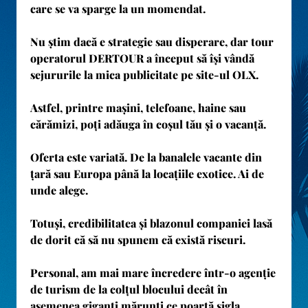
care se va sparge la un momendat.
Nu știm dacă e strategie sau disperare, dar tour
operatorul DERTOUR a început să își vândă
sejururile la mica publicitate pe site-ul OLX.
Astfel, printre mașini, telefoane, haine sau
cărămizi, poți adăuga în coșul tău și o vacanță.
Oferta este variată. De la banalele vacante din
țară sau Europa până la locațiile exotice. Ai de
unde alege.
Totuși, credibilitatea și blazonul companiei lasă
de dorit că să nu spunem că există riscuri.
Personal, am mai mare încredere într-o agenție
de turism de la colțul blocului decât în
asemenea giganți mărunți ce poartă sigla