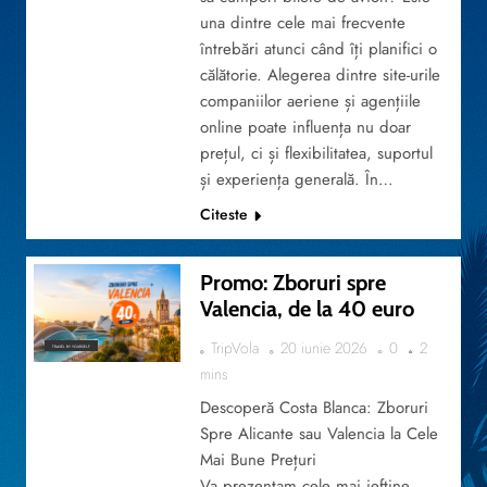
una dintre cele mai frecvente
întrebări atunci când îți planifici o
călătorie. Alegerea dintre site-urile
companiilor aeriene și agențiile
online poate influența nu doar
prețul, ci și flexibilitatea, suportul
și experiența generală. În…
Citeste
Promo: Zboruri spre
Valencia, de la 40 euro
TripVola
20 iunie 2026
0
2
TRAVEL BY YOURSELF
mins
Descoperă Costa Blanca: Zboruri
Spre Alicante sau Valencia la Cele
Mai Bune Prețuri
Va prezentam cele mai ieftine