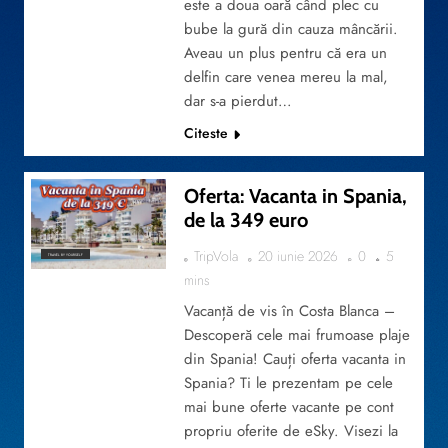
este a doua oară când plec cu
bube la gură din cauza mâncării.
Aveau un plus pentru că era un
delfin care venea mereu la mal,
dar s-a pierdut…
Citeste
Oferta: Vacanta in Spania,
de la 349 euro
TripVola
20 iunie 2026
0
5
TRAVEL BY YOURSELF
mins
Vacanță de vis în Costa Blanca –
Descoperă cele mai frumoase plaje
din Spania! Cauți oferta vacanta in
Spania? Ti le prezentam pe cele
mai bune oferte vacante pe cont
propriu oferite de eSky. Visezi la