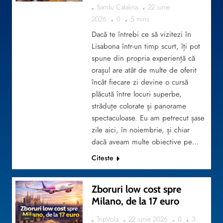
Sandu Catalina
22 iunie
2026
0
5 mins
Dacă te întrebi ce să vizitezi în
Lisabona într-un timp scurt, îți pot
spune din propria experiență că
orașul are atât de multe de oferit
încât fiecare zi devine o cursă
plăcută între locuri superbe,
străduțe colorate și panorame
spectaculoase. Eu am petrecut șase
zile aici, în noiembrie, și chiar
dacă aveam multe obiective pe…
Citeste
Zboruri low cost spre
Milano, de la 17 euro
TripVola
22 iunie 2026
0
3
TRAVEL