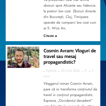
zboruri spre Alicante sau Valencia
la preturi low cost. Zboruri directe
din București, Cluj, Timișoara
operate de companii low cost cum
ar fi: Wizz Air,
Citeste
Cosmin Avram: Vloguri de
travel sau mesaj
propagandistic?
ACTUALITATE
TripVola
20 iunie 2026
0
5
mins
Vloggerul roman Cosmin Avram,
pare că isi transforma conținutul de
travel in conținut propagandistic.
Expresia „Occidentul decadent”