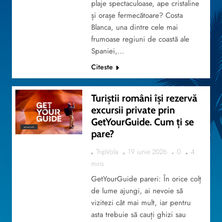
plaje spectaculoase, ape cristaline
și orașe fermecătoare? Costa
Blanca, una dintre cele mai
frumoase regiuni de coastă ale
Spaniei,…
Citeste
Turiștii români își rezervă
excursii private prin
GetYourGuide. Cum ți se
ACTUALITATE
pare?
TripVola
19 iunie 2026
0
4
mins
GetYourGuide pareri: În orice colț
de lume ajungi, ai nevoie să
vizitezi cât mai mult, iar pentru
asta trebuie să cauți ghizi sau