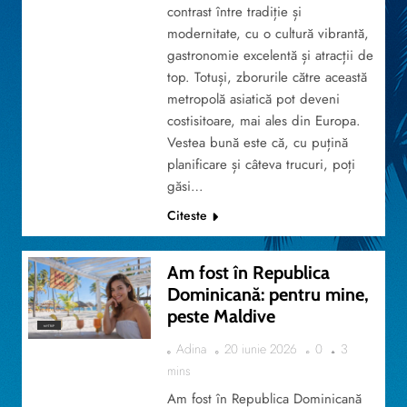
contrast între tradiție și
modernitate, cu o cultură vibrantă,
gastronomie excelentă și atracții de
top. Totuși, zborurile către această
metropolă asiatică pot deveni
costisitoare, mai ales din Europa.
Vestea bună este că, cu puțină
planificare și câteva trucuri, poți
găsi…
Citeste
Am fost în Republica
Dominicană: pentru mine,
peste Maldive
MYTRIP
Adina
20 iunie 2026
0
3
mins
Am fost în Republica Dominicană