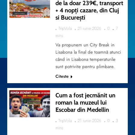
de la doar 239€, transport
+ 4 nopți cazare, din Cluj
TRAVEL BY YOURSELF
si București
TripVola
21 iunie 2026
0
7
mins
Va propunem un City Break in
Lisabona la final de toamnă atunci
când in Lisabona temperaturile
sunt potrivite pentru plimbare.
Citeste
Cum a fost jecmănit un
roman la muzeul lui
Escobar din Medellin
TRAVEL
TripVola
21 iunie 2026
0
3
mins