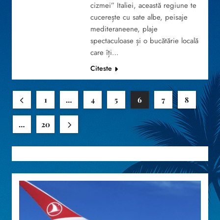
cizmei” Italiei, această regiune te
cucerește cu sate albe, peisaje
mediteraneene, plaje
spectaculoase și o bucătărie locală
care îți…
Citeste
1
…
4
5
6
7
8
…
20