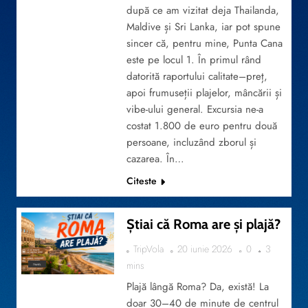
după ce am vizitat deja Thailanda,
Maldive și Sri Lanka, iar pot spune
sincer că, pentru mine, Punta Cana
este pe locul 1. În primul rând
datorită raportului calitate–preț,
apoi frumuseții plajelor, mâncării și
vibe-ului general. Excursia ne-a
costat 1.800 de euro pentru două
persoane, incluzând zborul și
cazarea. În…
Citeste
Știai că Roma are și plajă?
TripVola
20 iunie 2026
0
3
mins
TRAVEL
Plajă lângă Roma? Da, există! La
doar 30–40 de minute de centrul