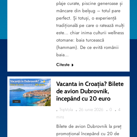
plaje curate, piscine generoase și
mâncare din belșug – totul pare
perfect. Și totuși, o experiență
tradițională pe care o ratează mulți
este… chiar inima culturii wellness
otomane: baia turcească
(hammam). De ce evită românii
baia…
Citeste
Vacanta in Croația? Bilete
de avion Dubrovnik,
începând cu 20 euro
TRAVEL
TripVola
26 iunie 2026
0
4
mins
Bilete de avion Dubrovnik la preț
promoțional începând cu 20 de