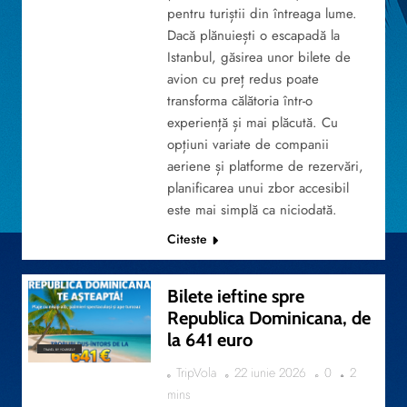
pentru turiștii din întreaga lume.
Dacă plănuiești o escapadă la
Istanbul, găsirea unor bilete de
avion cu preț redus poate
transforma călătoria într-o
experiență și mai plăcută. Cu
opțiuni variate de companii
aeriene și platforme de rezervări,
planificarea unui zbor accesibil
este mai simplă ca niciodată.
Citeste
Bilete ieftine spre
Republica Dominicana, de
la 641 euro
TRAVEL BY YOURSELF
TripVola
22 iunie 2026
0
2
mins