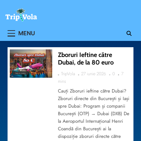
Skip
to
content
Ghidul ofertelor de vacanta
MENU
Zboruri Ieftine către
Dubai, de la 80 euro
TripVola
27 iunie 2026
0
7
TRAVEL BY YOURSELF
mins
Cauți Zboruri ieftine către Dubai?
Zboruri directe din București și Iași
spre Dubai: Program și companii
București (OTP) → Dubai (DXB) De
la Aeroportul Internațional Henri
Coandă din București ai la
dispoziție zboruri directe către