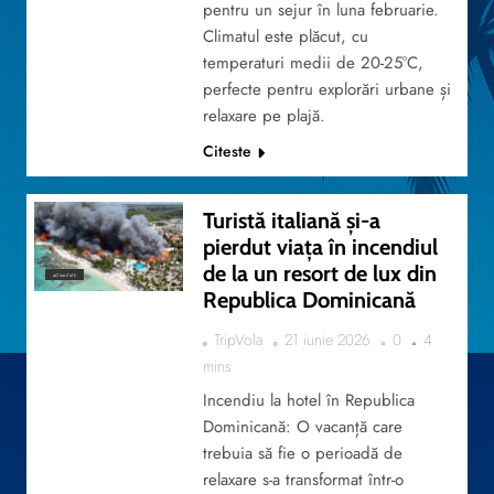
pentru un sejur în luna februarie.
Climatul este plăcut, cu
temperaturi medii de 20-25°C,
perfecte pentru explorări urbane și
relaxare pe plajă.
Citeste
Turistă italiană și-a
pierdut viața în incendiul
de la un resort de lux din
ACTUALITATE
Republica Dominicană
TripVola
21 iunie 2026
0
4
mins
Incendiu la hotel în Republica
Dominicană: O vacanță care
trebuia să fie o perioadă de
relaxare s-a transformat într-o