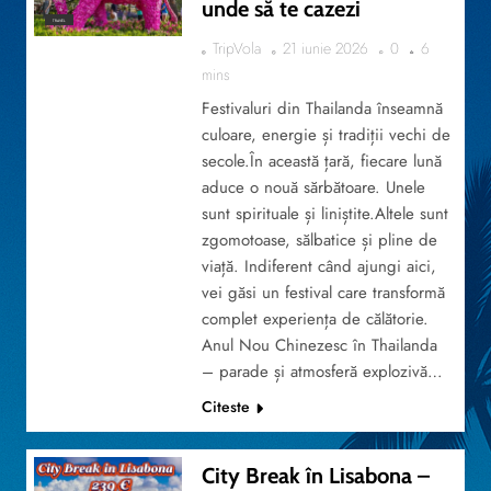
unde să te cazezi
TRAVEL
TripVola
21 iunie 2026
0
6
mins
Festivaluri din Thailanda înseamnă
culoare, energie și tradiții vechi de
secole.În această țară, fiecare lună
aduce o nouă sărbătoare. Unele
sunt spirituale și liniștite.Altele sunt
zgomotoase, sălbatice și pline de
viață. Indiferent când ajungi aici,
vei găsi un festival care transformă
complet experiența de călătorie.
Anul Nou Chinezesc în Thailanda
– parade și atmosferă explozivă…
Citeste
City Break în Lisabona –