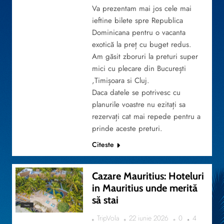
Va prezentam mai jos cele mai
ieftine bilete spre Republica
Dominicana pentru o vacanta
exotică la preț cu buget redus.
Am găsit zboruri la preturi super
mici cu plecare din București
,Timișoara si Cluj.
Daca datele se potrivesc cu
planurile voastre nu ezitați sa
rezervați cat mai repede pentru a
prinde aceste preturi.
Citeste
Cazare Mauritius: Hoteluri
in Mauritius unde merită
să stai
TRAVEL
TripVola
22 iunie 2026
0
4