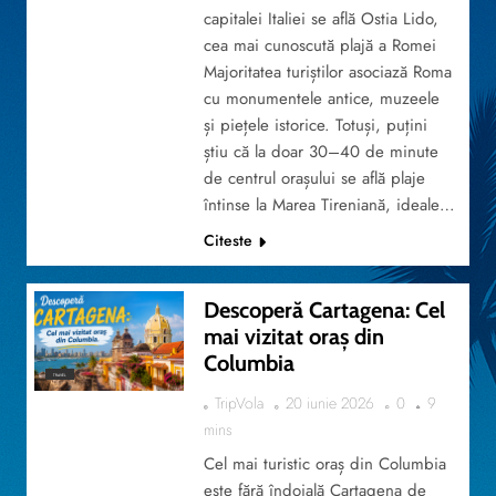
capitalei Italiei se află Ostia Lido,
cea mai cunoscută plajă a Romei
Majoritatea turiștilor asociază Roma
cu monumentele antice, muzeele
și piețele istorice. Totuși, puțini
știu că la doar 30–40 de minute
de centrul orașului se află plaje
întinse la Marea Tireniană, ideale…
Citeste
Descoperă Cartagena: Cel
mai vizitat oraș din
Columbia
TRAVEL
TripVola
20 iunie 2026
0
9
mins
Cel mai turistic oraș din Columbia
este fără îndoială Cartagena de