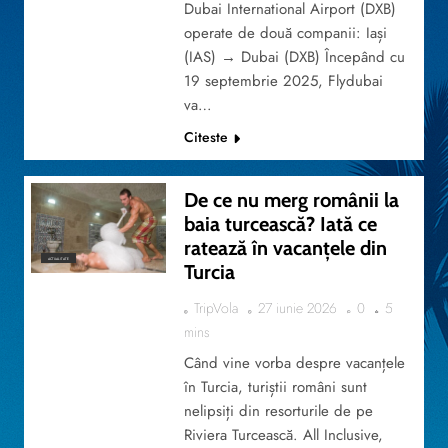
Dubai International Airport (DXB)
operate de două companii: Iași
(IAS) → Dubai (DXB) Începând cu
19 septembrie 2025, Flydubai
va…
Citeste
De ce nu merg românii la
baia turcească? Iată ce
ratează în vacanțele din
ACTUALITATE
Turcia
TripVola
27 iunie 2026
0
5
mins
Când vine vorba despre vacanțele
în Turcia, turiștii români sunt
nelipsiți din resorturile de pe
Riviera Turcească. All Inclusive,