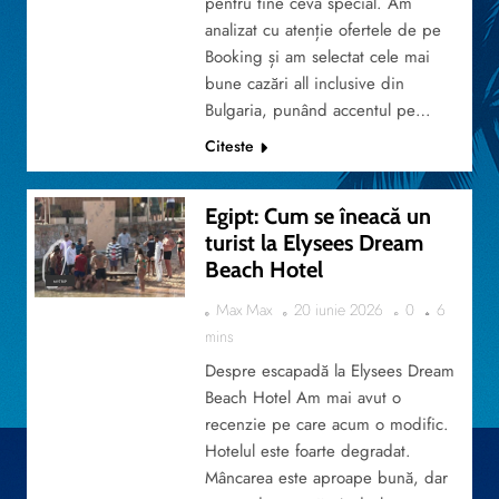
pentru tine ceva special. Am
analizat cu atenție ofertele de pe
Booking și am selectat cele mai
bune cazări all inclusive din
Bulgaria, punând accentul pe…
Citeste
Egipt: Cum se îneacă un
turist la Elysees Dream
Beach Hotel
MYTRIP
Max Max
20 iunie 2026
0
6
mins
Despre escapadă la Elysees Dream
Beach Hotel Am mai avut o
recenzie pe care acum o modific.
Hotelul este foarte degradat.
Mâncarea este aproape bună, dar