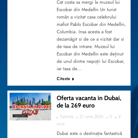
Cat costa sa mergi la muzeul lui
Escobar din Medellin Un turist
român a vizitat casa celebrului
mafiot Pablo Escobar din Medellin,
Columbia. Insa acesta a fost
dezamăgit si de ce a vizitat dar si
de taxa de intrare. Muzeul lui
Escobar din Medellin este deținut
de unul dintre nepoții lui Escobar,
iar taxa de…
Citeste
Oferta vacanta in Dubai,
de la 269 euro
TripVola
21 iunie 2026
0
4
TRAVEL BY YOURSELF
mins
Dubai este o destinație fantastică