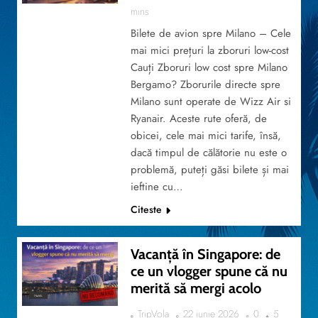
mins
Bilete de avion spre Milano – Cele
mai mici prețuri la zboruri low-cost
Cauți Zboruri low cost spre Milano
Bergamo? Zborurile directe spre
Milano sunt operate de Wizz Air si
Ryanair. Aceste rute oferă, de
obicei, cele mai mici tarife, însă,
dacă timpul de călătorie nu este o
problemă, puteți găsi bilete și mai
ieftine cu…
Citeste
Vacanță în Singapore: de
ce un vlogger spune că nu
merită să mergi acolo
TRAVEL
TripVola
22 iunie 2026
0
5