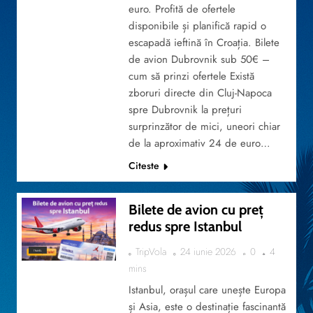
euro. Profită de ofertele
disponibile și planifică rapid o
escapadă ieftină în Croația. Bilete
de avion Dubrovnik sub 50€ –
cum să prinzi ofertele Există
zboruri directe din Cluj-Napoca
spre Dubrovnik la prețuri
surprinzător de mici, uneori chiar
de la aproximativ 24 de euro…
Citeste
Bilete de avion cu preț
redus spre Istanbul
TripVola
24 iunie 2026
0
4
TRAVEL
mins
Istanbul, orașul care unește Europa
și Asia, este o destinație fascinantă