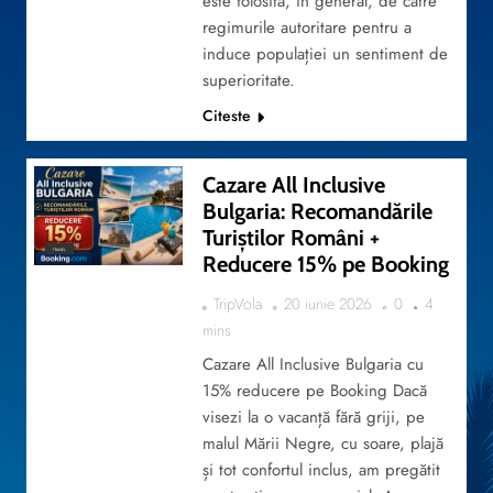
este folosită, în general, de către
regimurile autoritare pentru a
induce populației un sentiment de
superioritate.
Citeste
Cazare All Inclusive
Bulgaria: Recomandările
Turiștilor Români +
TRAVEL
Reducere 15% pe Booking
TripVola
20 iunie 2026
0
4
mins
Cazare All Inclusive Bulgaria cu
15% reducere pe Booking Dacă
visezi la o vacanță fără griji, pe
malul Mării Negre, cu soare, plajă
și tot confortul inclus, am pregătit