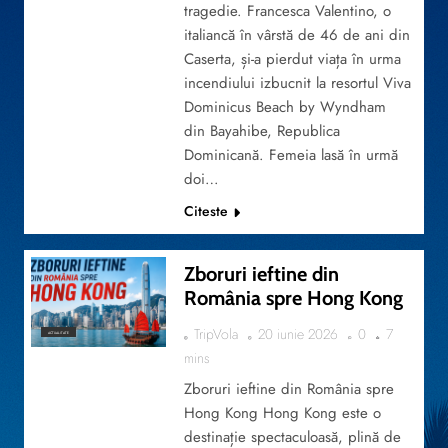
tragedie. Francesca Valentino, o
italiancă în vârstă de 46 de ani din
Caserta, și-a pierdut viața în urma
incendiului izbucnit la resortul Viva
Dominicus Beach by Wyndham
din Bayahibe, Republica
Dominicană. Femeia lasă în urmă
doi…
Citeste
Zboruri ieftine din
România spre Hong Kong
TripVola
20 iunie 2026
0
7
ACTUALITATE
mins
Zboruri ieftine din România spre
Hong Kong Hong Kong este o
destinație spectaculoasă, plină de