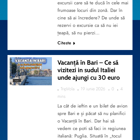
excursii care să te ducă în cele mai
frumoase locuri din zonă. Dar în
cine să ai încredere? De unde să
rezervi o excursie ca să nu iei
țeapă, să nu pierzi…
Citeste
Vacanță în Bari – Ce să
vizitezi in sudul Italiei
unde ajungi cu 30 euro
TRAVEL
TripVola
19 iunie 2026
0
4
mins
La cât de ieftin e un bilet de avion
spre Bari e și păcat să nu planifici
o Vacanță în Bari. Dar hai să
vedem ce poti să faci in regiunea
italiană: Puglia. Situată în „tocul