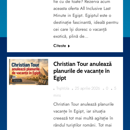
fie cu de toate? Rezerva acum
aceasta oferta All Inclusive Last
Minute in Egipt. Egiptul este o
destinație fascinantă, ideală pentru
cei care își doresc o vacanță
exotică, plină de…
Citeste
Christian Tour anulează
planurile de vacanțe în
Egipt
ACTUALITATE
TripVola
25 aprilie 2026
0
5
mins
Christian Tour anulează planurile
vacanțe în Egipt, iar situația
creează tot mai multă agitație în
rândul turiștilor români. Tot mai