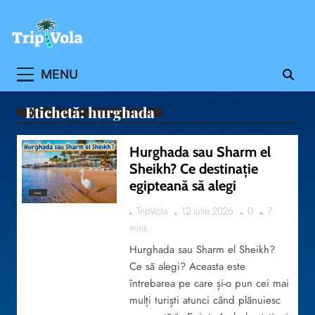
Skip
to
content
Ghidul ofertelor de vacanta
MENU
Etichetă:
hurghada
Hurghada sau Sharm el
Sheikh? Ce destinație
egipteană să alegi
TRAVEL
TripVola
12 iulie 2026
0
7
mins
Hurghada sau Sharm el Sheikh?
Ce să alegi? Aceasta este
întrebarea pe care și-o pun cei mai
mulți turiști atunci când plănuiesc