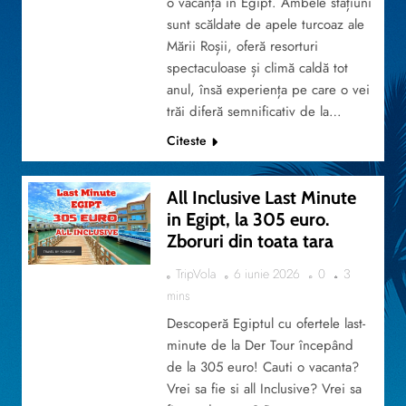
o vacanță în Egipt. Ambele stațiuni
sunt scăldate de apele turcoaz ale
Mării Roșii, oferă resorturi
spectaculoase și climă caldă tot
anul, însă experiența pe care o vei
trăi diferă semnificativ de la…
Citeste
All Inclusive Last Minute
in Egipt, la 305 euro.
Zboruri din toata tara
TRAVEL BY YOURSELF
TripVola
6 iunie 2026
0
3
mins
Descoperă Egiptul cu ofertele last-
minute de la Der Tour începând
de la 305 euro! Cauti o vacanta?
Vrei sa fie si all Inclusive? Vrei sa