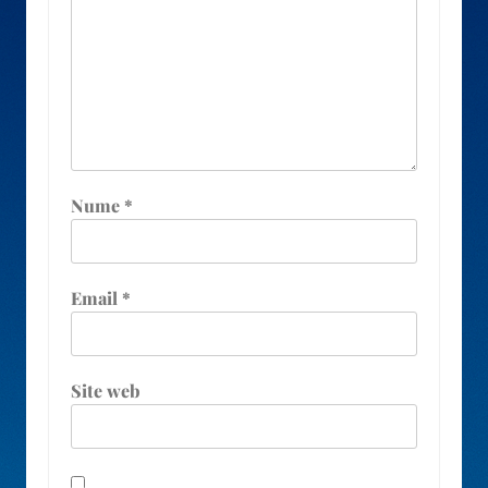
Nume
*
Email
*
Site web