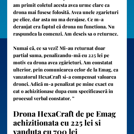
am primit coletul acesta avea urme clare ca
drona mai fusese folosită. Avea unele zgarieturi
pe elice, dar asta nu ma derajase. Ce m-a
deranjat era faptul că drona nu functiona. Nu
raspundea la comenzi. Am descis sa o returnez.
Numai că, ce sa vezi! Mi-au returnat doar
partial suma, penalizandu-mă cu 225 lei pe
motiv ca drona avea zgârieturi. Am constatat
ulterior, prin comunicarea celor de la Emag, ca
vanzatorul HexaCraft si-a compensat valoarea
dronei. Adică m-a penalizat pe mine exact cu
cat o achizitionase dupa cum specificaseră in
procesul verbal constator. ”
Drona HexaCraft de pe Emag
achizitionata cu 225 lei si
vanduta cu 700 lei