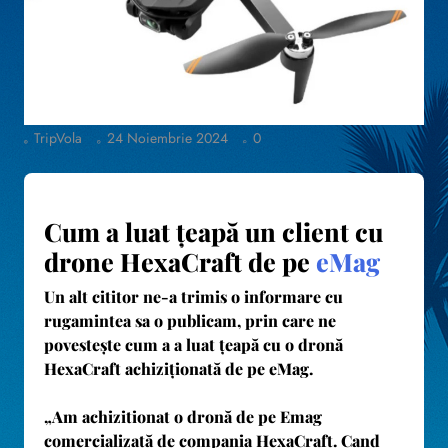
TripVola
24 Noiembrie 2024
0
Cum a luat țeapă un client cu
drone HexaCraft de pe
eMag
Un alt cititor ne-a trimis o informare cu
rugamintea sa o publicam, prin care ne
povestește cum a a luat țeapă cu o dronă
HexaCraft achiziționată de pe eMag.
„Am achizitionat o dronă de pe Emag
comercializată de compania
HexaCraft
. Cand