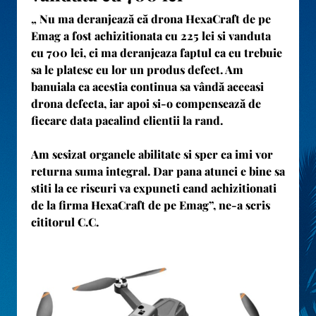
„ Nu ma deranjează că drona HexaCraft de pe
Emag a fost achizitionata cu 225 lei si vanduta
cu 700 lei, ci ma deranjeaza faptul ca eu trebuie
sa le platesc eu lor un produs defect. Am
banuiala ca acestia continua sa vândă aceeasi
drona defecta, iar apoi si-o compensează de
fiecare data pacalind clientii la rand.
Am sesizat organele abilitate si sper ca imi vor
returna suma integral. Dar pana atunci e bine sa
stiti la ce riscuri va expuneti cand achizitionati
de la firma HexaCraft de pe Emag”, ne-a scris
cititorul C.C.