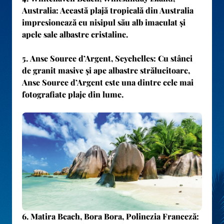
Australia
: Această plajă tropicală din Australia
impresionează cu nisipul său alb imaculat și
apele sale albastre cristaline.
5.
Anse Source d’Argent, Seychelles
: Cu stânci
de granit masive și ape albastre strălucitoare,
Anse Source d’Argent este una dintre cele mai
fotografiate plaje din lume.
6.
Matira Beach, Bora Bora, Polinezia Franceză
: