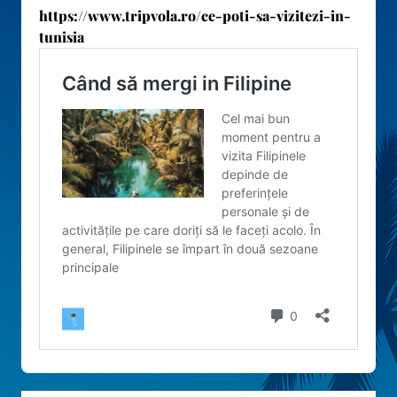
https://www.tripvola.ro/ce-poti-sa-vizitezi-in-
tunisia