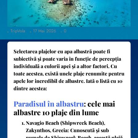
TripVola
17 Mai 2026
0
Selectarea plajelor cu apa albastră poate fi
subiectivă și poate varia în funcție de percepția
individuală a culorii apei și a altor factori. Cu
toate acestea, există unele plaje renumite pentru
apele lor incredibil de albastre. Iată o listă cu 10
dintre acestea:
Paradisul în albastru
: cele mai
albastre 10 plaje din lume
Navagio Beach (Shipwreck Beach),
Zakynthos, Grecia
: Cunoscută și sub
numele de Shipwreck Beach, această plajă