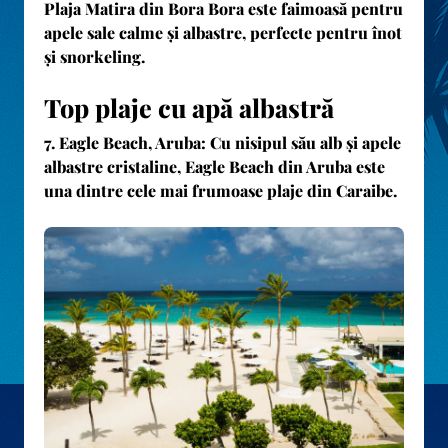
Plaja Matira din Bora Bora este faimoasă pentru
apele sale calme și albastre, perfecte pentru înot
și snorkeling.
Top plaje cu apă albastră
7.
Eagle Beach, Aruba
: Cu nisipul său alb și apele
albastre cristaline, Eagle Beach din Aruba este
una dintre cele mai frumoase plaje din Caraibe.