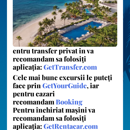
entru transfer privat in va
recomandam sa folosiți
aplicația:
GetTransfer.com
Cele mai bune excursii le puteți
face prin
GetYourGuide
, iar
pentru cazari
recomandam
Booking
Pentru închiriat mașini va
recomandam sa folosiți
aplicația:
GetRentacar.com