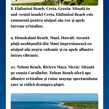
8.
Elafonissi Beach, Creta, Grecia
: Situată în
sud-vestul insulei Creta, Elafonissi Beach este
cunoscută pentru nisipul său roz și apele
turcoaz cristaline.
9.
Honokalani Beach, Maui, Hawaii
: Această
plajă neobișnuită din Maui impresionează cu
nisipul său negru vulcanic și cu apele albastre
intens vibrante.
10.
Tulum Beach, Riviera Maya, Mexic
: Situată
pe coasta Caraibelor, Tulum Beach oferă ape
albastre cristaline și ruine mayașe spectaculoase
care se ridică deasupra plajei.