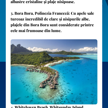
albastre cristaline și plaje nisipoase.
3.
Bora Bora, Polinezia Franceză
: Cu apele sale
turcoaz incredibil de clare și nisipurile albe,
plajele din Bora Bora sunt considerate printre
cele mai frumoase din lume.
4.
Whitehaven Beach, Whitsunday Island,