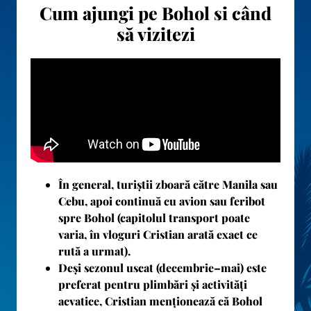
Cum ajungi pe Bohol si când
să vizitezi
În general, turiștii zboară către Manila sau
Cebu, apoi continuă cu avion sau feribot
spre Bohol (capitolul transport poate
varia, în vloguri Cristian arată exact ce
rută a urmat).
Deși sezonul uscat (decembrie–mai) este
preferat pentru plimbări și activități
acvatice, Cristian menționează că Bohol