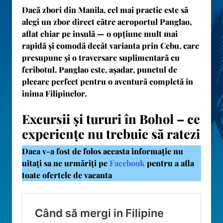
Dacă zbori din Manila, cel mai practic este să
alegi un zbor direct către
aeroportul Panglao
,
aflat chiar pe insulă — o opțiune mult mai
rapidă și comodă decât varianta prin Cebu, care
presupune și o traversare suplimentară cu
feribotul. Panglao este, așadar, punctul de
plecare perfect pentru o aventură completă în
inima Filipinelor.
Excursii și tururi în Bohol – ce
experiențe nu trebuie să ratezi
Daca v-a fost de folos aceasta informație nu
uitați sa ne urmăriți pe
Facebook
pentru a afla
toate ofertele de vacanta