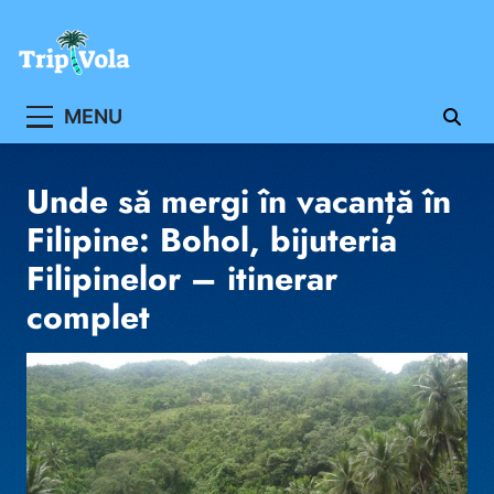
Skip
to
content
Ghidul ofertelor de vacanta
MENU
Unde să mergi în vacanță în
Filipine: Bohol, bijuteria
Filipinelor – itinerar
complet