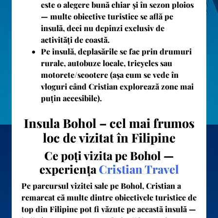
este o alegere bună chiar și în sezon ploios
— multe obiective turistice se află pe
insulă, deci nu depinzi exclusiv de
activități de coastă.
Pe insulă, deplasările se fac prin drumuri
rurale, autobuze locale, tricycles sau
motorete/scootere (așa cum se vede în
vloguri când Cristian explorează zone mai
puțin accesibile).
Insula Bohol – cel mai frumos
loc de vizitat în Filipine
Ce poți vizita pe Bohol —
experiența
Cristian Travel
Pe parcursul vizitei sale pe Bohol, Cristian a
remarcat că multe dintre obiectivele turistice de
top din Filipine pot fi văzute pe această insulă —