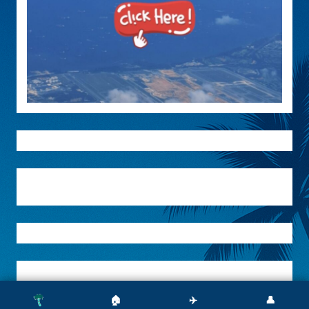
🏠
✈️
👤