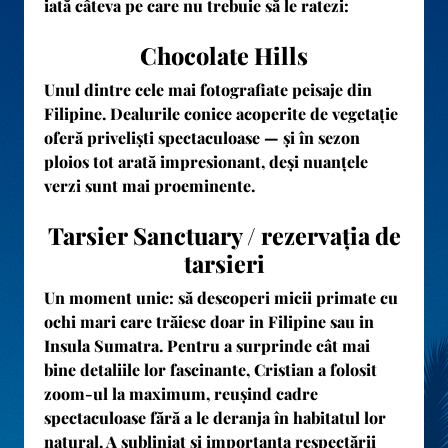
iată câteva pe care nu trebuie să le ratezi:
Chocolate Hills
Unul dintre cele mai fotografiate peisaje din
Filipine. Dealurile conice acoperite de vegetație
oferă priveliști spectaculoase — și în sezon
ploios tot arată impresionant, deși nuanțele
verzi sunt mai proeminente.
Tarsier Sanctuary / rezervația de
tarsieri
Un moment unic: să descoperi micii primate cu
ochi mari care trăiesc doar in Filipine sau in
Insula Sumatra. Pentru a surprinde cât mai
bine detaliile lor fascinante, Cristian a folosit
zoom-ul la maximum, reușind cadre
spectaculoase fără a le deranja în habitatul lor
natural. A subliniat și importanța respectării