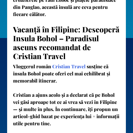
din Panglao, această insulă are ceva pentru
fiecare călător.
Vacanță în Filipine: Descoperă
Insula Bohol – Paradisul
ascuns recomandat de
Cristian Travel
Vloggerul român
Cristian Travel
susține că
insula Bohol
poate oferi cel mai echilibrat și
memorabil itinerar.
Cristian a ajuns acolo și a declarat că pe Bohol
vei găsi aproape tot ce ai vrea să vezi în Filipine
— și multe în plus. În continuare, îți propun un
articol-ghid bazat pe experiența lui + informații
utile pentru tine.