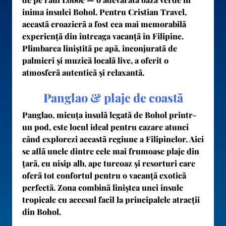
inima insulei Bohol. Pentru
Cristian Travel
,
această croazieră a fost cea mai memorabilă
experiență din întreaga vacanță în Filipine.
Plimbarea liniștită pe apă, înconjurată de
palmieri și muzică locală live, a oferit o
atmosferă autentică și relaxantă.
Panglao & plaje de coastă
Panglao
, micuța insulă legată de Bohol printr-
un pod, este locul ideal pentru cazare atunci
când explorezi această regiune a Filipinelor. Aici
se află unele dintre cele mai frumoase plaje din
țară, cu nisip alb, ape turcoaz și resorturi care
oferă tot confortul pentru o vacanță exotică
perfectă. Zona combină liniștea unei insule
tropicale cu accesul facil la principalele atracții
din Bohol.