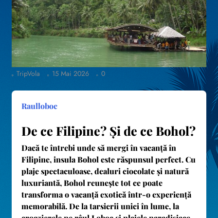
TripVola
15 Mai 2026
0
Raulloboc
De ce Filipine? Și de ce Bohol?
Dacă te întrebi unde să mergi în vacanță în
Filipine, insula Bohol este răspunsul perfect
. Cu
plaje spectaculoase, dealuri ciocolate și natură
luxuriantă, Bohol reunește tot ce poate
transforma o vacanță exotică într-o experiență
memorabilă. De la tarsierii unici în lume, la
croazierele pe râul Loboc și plajele paradisiace