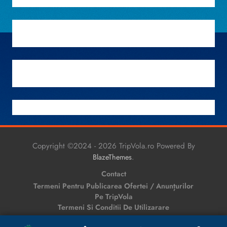
Copyright ©2024 - 2026 TripVola.ro Powered By
.
BlazeThemes
Contact
Termeni Pentru Publicarea Ofertei / Anunțurilor
Pe TripVola
Termeni Si Conditii De Utilizarare
Politică De Confidențialitate