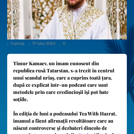
TripVola
19 Iulie 2024
0
Timur Kamaev, un imam cunoscut din
republica rusă Tatarstan, s-a trezit în centrul
unui scandal uriaș, care a cuprins toată țara,
după ce explicat într-un podcast care sunt
metodele prin care credincioșii își pot bate
soțiile.
În ediția de luni a podcasului Tea With Hazrat,
imamul a făcut afirmații revoltătoare care au
născut controverse și dezbateri dincolo de