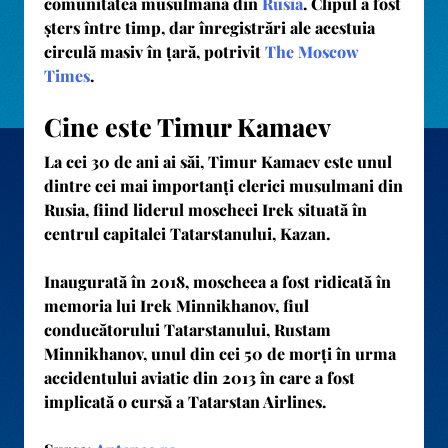
comunitatea musulmană din
Rusia
. Clipul a fost
șters între timp, dar înregistrări ale acestuia
circulă masiv în țară, potrivit
The Moscow
Times
.
Cine este Timur Kamaev
La cei 30 de ani ai săi, Timur Kamaev este unul
dintre cei mai importanți clerici musulmani din
Rusia, fiind liderul moscheei Irek situată în
centrul capitalei Tatarstanului, Kazan.
Inaugurată în 2018, moscheea a fost ridicată în
memoria lui Irek Minnikhanov, fiul
conducătorului Tatarstanului, Rustam
Minnikhanov, unul din cei 50 de morți în urma
accidentului aviatic din 2013 în care a fost
implicată o cursă a Tatarstan Airlines.