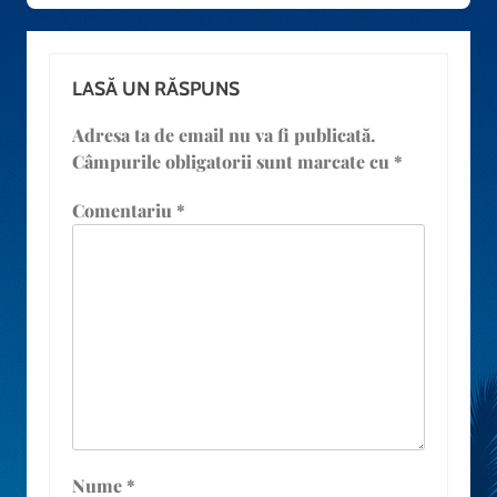
LASĂ UN RĂSPUNS
Adresa ta de email nu va fi publicată.
Câmpurile obligatorii sunt marcate cu
*
Comentariu
*
Nume
*