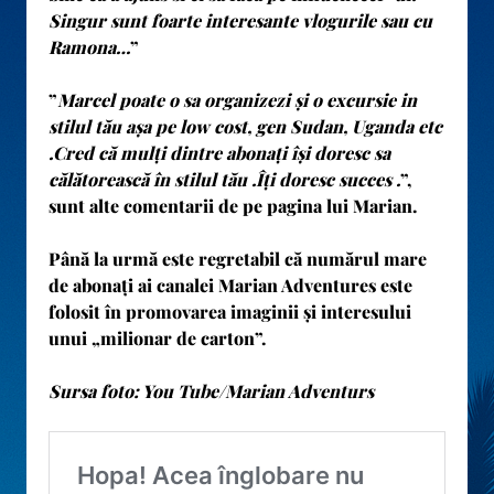
Singur sunt foarte interesante vlogurile sau cu
Ramona…
”
”
Marcel poate o sa organizezi și o excursie in
stilul tău așa pe low cost, gen Sudan, Uganda etc
.Cred că mulți dintre abonați își doresc sa
călătorească în stilul tău .Îți doresc succes .
”,
sunt alte comentarii de pe pagina lui Marian.
Până la urmă este regretabil că numărul mare
de abonați ai canalei
Marian Adventures
este
folosit în promovarea imaginii și interesului
unui „milionar de carton”.
Sursa foto: You Tube/Marian Adventurs