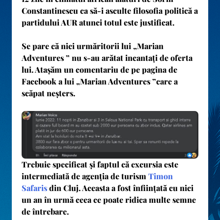
Constantinescu ca să-i asculte filosofia politică a
partidului AUR atunci totul este justificat.
Se pare că nici urmăritorii lui „Marian
Adventures ” nu s-au arătat incantați de oferta
lui. Atașăm un comentariu de pe pagina de
Facebook a lui „Marian Adventures ”care a
scăpat neșters.
Trebuie specificat și faptul că excursia este
intermediată de agenția de turism
Timon
Safaris
din Cluj. Aceasta a fost înființată cu nici
un an în urmă ceea ce poate ridica multe semne
de întrebare.