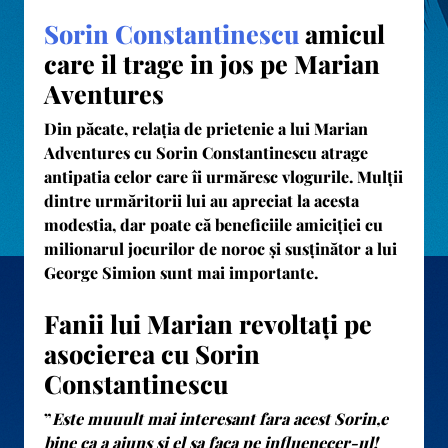
Sorin Constantinescu
amicul
care il trage in jos pe Marian
Aventures
Din păcate, relația de prietenie a lui Marian
Adventures cu Sorin Constantinescu atrage
antipatia celor care îi urmăresc vlogurile. Mulții
dintre urmăritorii lui au apreciat la acesta
modestia, dar poate că beneficiile amiciției cu
milionarul jocurilor de noroc și susținător a lui
George Simion sunt mai importante.
Fanii lui Marian revoltați pe
asocierea cu Sorin
Constantinescu
”
Este muuult mai interesant fara acest Sorin,e
bine ca a ajuns si el sa faca pe influenecer-ul!