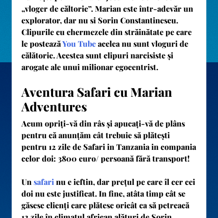
„vloger de căltorie”. Marian este într-adevăr un
explorator, dar nu si Sorin Constantinescu.
Clipurile cu chermezele din străinătate pe care
le postează
You Tube
acelea nu sunt vloguri de
călătorie. Acestea sunt clipuri narcisiste și
arogate ale unui milionar egocentrist.
Aventura Safari cu Marian
Adventures
Acum opriți-vă din râs și apucați-vă de plâns
pentru că anunțăm cât trebuie să plătești
pentru 12 zile de Safari in Tanzania in compania
celor doi:
3800 euro/ persoană fără transport!
Un
safari
nu e ieftin, dar prețul pe care îl cer cei
doi nu este justificat. In fine, atâta timp cât se
găsesc clienți care plătesc oricât ca să petreacă
12 zile în climatul african alături de Sorin