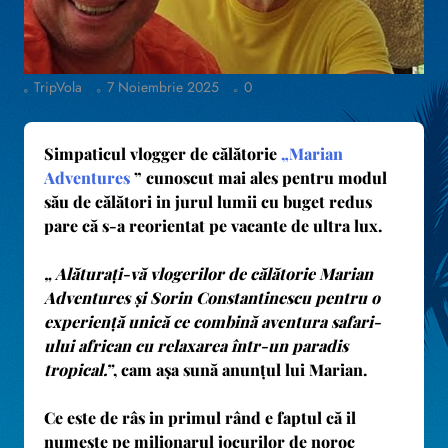
TripVola
7 Noiembrie 2025
0
Simpaticul vlogger de călătorie
„Marian
Adventures
” cunoscut mai ales pentru modul
său de călători in jurul lumii cu buget redus
pare că s-a reorientat pe vacante de ultra lux.
„ Alăturați-vă vlogerilor de călătorie Marian
Adventures și Sorin Constantinescu pentru o
experiență unică ce combină aventura safari-
ului african cu relaxarea într-un paradis
tropical.”
, cam așa sună anunțul lui Marian.
Ce este de râs in primul rând e faptul că il
numește pe milionarul jocurilor de noroc