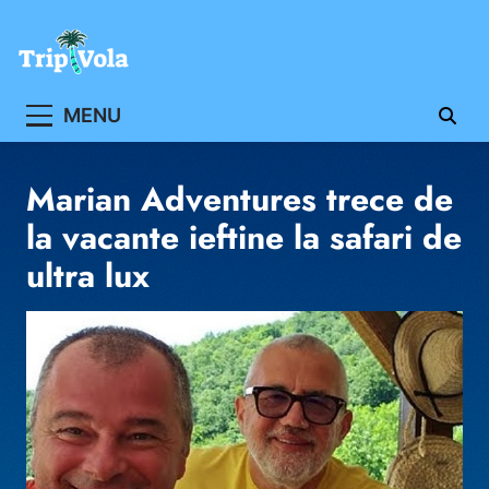
Skip
to
content
Ghidul ofertelor de vacanta
MENU
Marian Adventures trece de
la vacante ieftine la safari de
ultra lux